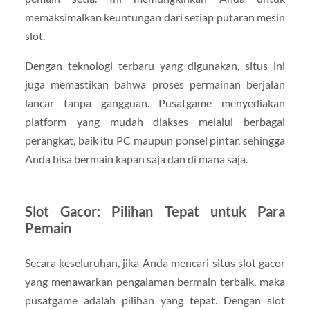
memaksimalkan keuntungan dari setiap putaran mesin
slot.
Dengan teknologi terbaru yang digunakan, situs ini
juga memastikan bahwa proses permainan berjalan
lancar tanpa gangguan. Pusatgame menyediakan
platform yang mudah diakses melalui berbagai
perangkat, baik itu PC maupun ponsel pintar, sehingga
Anda bisa bermain kapan saja dan di mana saja.
Slot Gacor: Pilihan Tepat untuk Para
Pemain
Secara keseluruhan, jika Anda mencari situs slot gacor
yang menawarkan pengalaman bermain terbaik, maka
pusatgame adalah pilihan yang tepat. Dengan slot