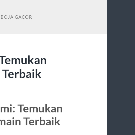
MBOJA GACOR
 Temukan
 Terbaik
smi: Temukan
ain Terbaik