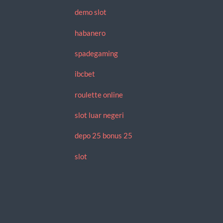
demo slot
habanero
spadegaming
ibcbet
roulette online
slot luar negeri
depo 25 bonus 25
slot