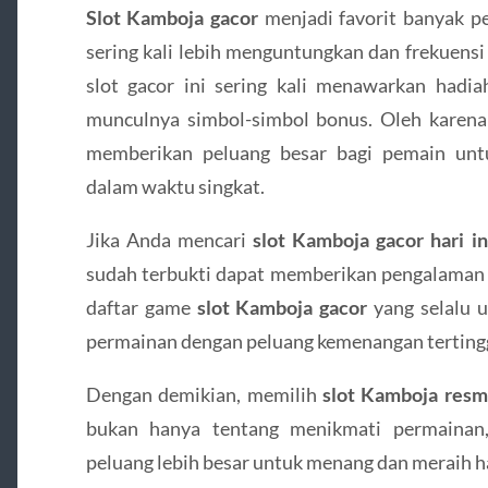
Slot Kamboja gacor
menjadi favorit banyak p
sering kali lebih menguntungkan dan frekuensi
slot gacor ini sering kali menawarkan hadia
munculnya simbol-simbol bonus. Oleh karena
memberikan peluang besar bagi pemain un
dalam waktu singkat.
Jika Anda mencari
slot Kamboja gacor hari in
sudah terbukti dapat memberikan pengalaman 
daftar game
slot Kamboja gacor
yang selalu 
permainan dengan peluang kemenangan tertingg
Dengan demikian, memilih
slot Kamboja resm
bukan hanya tentang menikmati permainan,
peluang lebih besar untuk menang dan meraih h