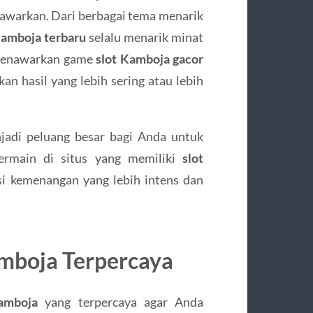
tawarkan. Dari berbagai tema menarik
Kamboja terbaru
selalu menarik minat
g menawarkan game
slot Kamboja gacor
an hasil yang lebih sering atau lebih
jadi peluang besar bagi Anda untuk
ermain di situs yang memiliki
slot
si kemenangan yang lebih intens dan
mboja Terpercaya
Kamboja
yang terpercaya agar Anda