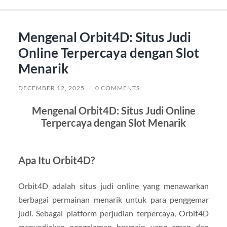
Mengenal Orbit4D: Situs Judi
Online Terpercaya dengan Slot
Menarik
DECEMBER 12, 2025
/
0 COMMENTS
Mengenal Orbit4D: Situs Judi Online
Terpercaya dengan Slot Menarik
Apa Itu Orbit4D?
Orbit4D adalah situs judi online yang menawarkan
berbagai permainan menarik untuk para penggemar
judi. Sebagai platform perjudian terpercaya, Orbit4D
menyediakan pengalaman bermain yang aman dan