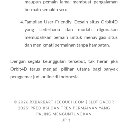
maupun pemain lama, membuat pengalaman
bermain semakin seru.
Tampilan User-Friendly: Desain situs Orbit4D
yang sederhana dan mudah digunakan
memudahkan pemain untuk menavigasi situs
dan menikmati permainan tanpa hambatan.
Dengan segala keunggulan tersebut, tak heran jika
Orbit4D terus menjadi pilihan utama bagi banyak
penggemar judi online di Indonesia.
© 2026
RXBARBARTHECOUCH.COM | SLOT GACOR
2025: PREDIKSI DAN TREN PERMAINAN YANG
PALING MENGUNTUNGKAN
—
UP ↑