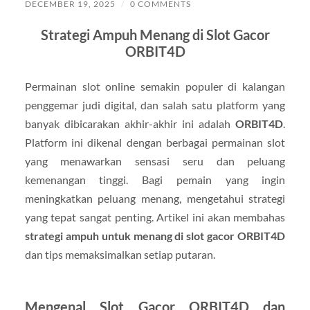
DECEMBER 19, 2025
/
0 COMMENTS
Strategi Ampuh Menang di Slot Gacor
ORBIT4D
Permainan slot online semakin populer di kalangan
penggemar judi digital, dan salah satu platform yang
banyak dibicarakan akhir-akhir ini adalah
ORBIT4D
.
Platform ini dikenal dengan berbagai permainan slot
yang menawarkan sensasi seru dan peluang
kemenangan tinggi. Bagi pemain yang ingin
meningkatkan peluang menang, mengetahui strategi
yang tepat sangat penting. Artikel ini akan membahas
strategi ampuh untuk menang di slot gacor ORBIT4D
dan tips memaksimalkan setiap putaran.
Mengenal Slot Gacor ORBIT4D dan