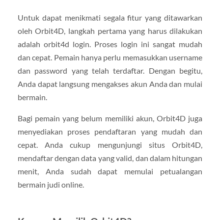
Untuk dapat menikmati segala fitur yang ditawarkan
oleh Orbit4D, langkah pertama yang harus dilakukan
adalah orbit4d login. Proses login ini sangat mudah
dan cepat. Pemain hanya perlu memasukkan username
dan password yang telah terdaftar. Dengan begitu,
Anda dapat langsung mengakses akun Anda dan mulai
bermain.
Bagi pemain yang belum memiliki akun, Orbit4D juga
menyediakan proses pendaftaran yang mudah dan
cepat. Anda cukup mengunjungi situs Orbit4D,
mendaftar dengan data yang valid, dan dalam hitungan
menit, Anda sudah dapat memulai petualangan
bermain judi online.