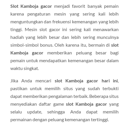
Slot Kamboja gacor
menjadi favorit banyak pemain
karena pengaturan mesin yang sering kali lebih
menguntungkan dan frekuensi kemenangan yang lebih
tinggi. Mesin slot gacor ini sering kali menawarkan
hadiah yang lebih besar dan lebih sering munculnya
simbol-simbol bonus. Oleh karena itu, bermain di
slot
Kamboja gacor
memberikan peluang besar bagi
pemain untuk mendapatkan kemenangan besar dalam
waktu singkat.
Jika Anda mencari
slot Kamboja gacor hari ini
,
pastikan untuk memilih situs yang sudah terbukti
dapat memberikan pengalaman terbaik. Beberapa situs
menyediakan daftar game
slot Kamboja gacor
yang
selalu update, sehingga Anda dapat memilih
permainan dengan peluang kemenangan tertinggi.