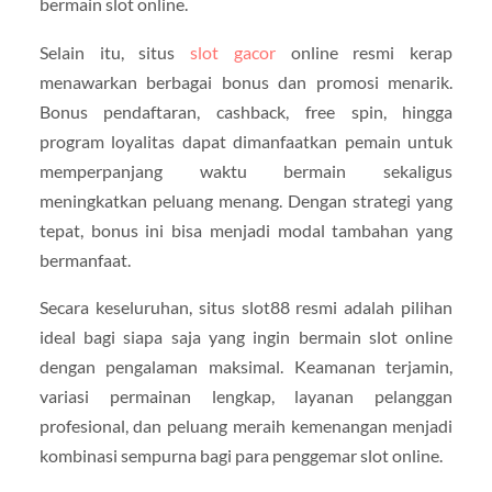
bermain slot online.
Selain itu, situs
slot gacor
online resmi kerap
menawarkan berbagai bonus dan promosi menarik.
Bonus pendaftaran, cashback, free spin, hingga
program loyalitas dapat dimanfaatkan pemain untuk
memperpanjang waktu bermain sekaligus
meningkatkan peluang menang. Dengan strategi yang
tepat, bonus ini bisa menjadi modal tambahan yang
bermanfaat.
Secara keseluruhan, situs slot88 resmi adalah pilihan
ideal bagi siapa saja yang ingin bermain slot online
dengan pengalaman maksimal. Keamanan terjamin,
variasi permainan lengkap, layanan pelanggan
profesional, dan peluang meraih kemenangan menjadi
kombinasi sempurna bagi para penggemar slot online.