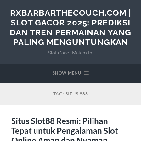
RXBARBARTHECOUCH.COM |
SLOT GACOR 2025: PREDIKSI
DAN TREN PERMAINAN YANG
PALING MENGUNTUNGKAN
Slot Gacor Malam Ini
SHOW MENU
TAG:
SITUS 888
Situs Slot88 Resmi: Pilihan
Tepat untuk Pengalaman Slot
Online Aman dan Nyaman