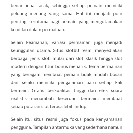
benar-benar acak, sehingga setiap pemain memiliki
peluang menang yang sama. Hal ini menjadi poin
penting, terutama bagi pemain yang mengutamakan
keadilan dalam permainan.
Selain keamanan, variasi permainan juga menjadi
keunggulan utama. Situs slot88 resmi menyediakan
berbagai jenis slot, mulai dari slot klasik hingga slot
modern dengan fitur bonus menarik. Tema permainan
yang beragam membuat pemain tidak mudah bosan
dan selalu memiliki pengalaman baru setiap kali
bermain. Grafis berkualitas tinggi dan efek suara
realistis menambah keseruan bermain, membuat
setiap putaran slot terasa lebih hidup.
Selain itu, situs resmi juga fokus pada kenyamanan
pengguna. Tampilan antarmuka yang sederhana namun