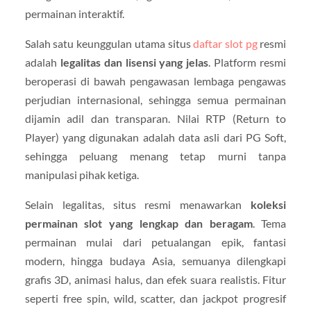
permainan interaktif.
Salah satu keunggulan utama situs
daftar slot pg
resmi
adalah
legalitas dan lisensi yang jelas
. Platform resmi
beroperasi di bawah pengawasan lembaga pengawas
perjudian internasional, sehingga semua permainan
dijamin adil dan transparan. Nilai RTP (Return to
Player) yang digunakan adalah data asli dari PG Soft,
sehingga peluang menang tetap murni tanpa
manipulasi pihak ketiga.
Selain legalitas, situs resmi menawarkan
koleksi
permainan slot yang lengkap dan beragam
. Tema
permainan mulai dari petualangan epik, fantasi
modern, hingga budaya Asia, semuanya dilengkapi
grafis 3D, animasi halus, dan efek suara realistis. Fitur
seperti free spin, wild, scatter, dan jackpot progresif