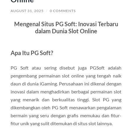
AUGUST 31, 2025
/
0 COMMENTS
Mengenal Situs PG Soft: Inovasi Terbaru
dalam Dunia Slot Online
Apa Itu PG Soft?
PG Soft atau sering disebut juga PGSoft adalah
pengembang permainan slot online yang tengah naik
daun di dunia iGaming. Perusahaan ini dikenal dengan
inovasi dalam menghadirkan berbagai permainan slot
yang menarik dan berkualitas tinggi. Slot PG yang
dikembangkan oleh PG Soft menawarkan pengalaman
bermain yang seru dengan grafis memukau dan fitur-
fitur unik yang sulit ditemukan di situs slot lainnya.