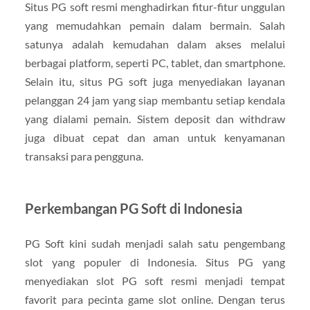
Situs PG soft resmi menghadirkan fitur-fitur unggulan
yang memudahkan pemain dalam bermain. Salah
satunya adalah kemudahan dalam akses melalui
berbagai platform, seperti PC, tablet, dan smartphone.
Selain itu, situs PG soft juga menyediakan layanan
pelanggan 24 jam yang siap membantu setiap kendala
yang dialami pemain. Sistem deposit dan withdraw
juga dibuat cepat dan aman untuk kenyamanan
transaksi para pengguna.
Perkembangan PG Soft di Indonesia
PG Soft kini sudah menjadi salah satu pengembang
slot yang populer di Indonesia. Situs PG yang
menyediakan slot PG soft resmi menjadi tempat
favorit para pecinta game slot online. Dengan terus