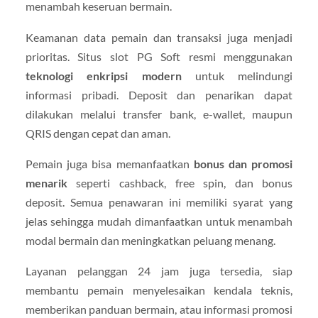
menambah keseruan bermain.
Keamanan data pemain dan transaksi juga menjadi
prioritas. Situs slot PG Soft resmi menggunakan
teknologi enkripsi modern
untuk melindungi
informasi pribadi. Deposit dan penarikan dapat
dilakukan melalui transfer bank, e-wallet, maupun
QRIS dengan cepat dan aman.
Pemain juga bisa memanfaatkan
bonus dan promosi
menarik
seperti cashback, free spin, dan bonus
deposit. Semua penawaran ini memiliki syarat yang
jelas sehingga mudah dimanfaatkan untuk menambah
modal bermain dan meningkatkan peluang menang.
Layanan pelanggan 24 jam juga tersedia, siap
membantu pemain menyelesaikan kendala teknis,
memberikan panduan bermain, atau informasi promosi