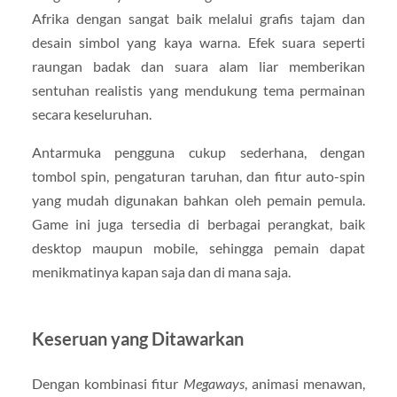
Afrika dengan sangat baik melalui grafis tajam dan
desain simbol yang kaya warna. Efek suara seperti
raungan badak dan suara alam liar memberikan
sentuhan realistis yang mendukung tema permainan
secara keseluruhan.
Antarmuka pengguna cukup sederhana, dengan
tombol spin, pengaturan taruhan, dan fitur auto-spin
yang mudah digunakan bahkan oleh pemain pemula.
Game ini juga tersedia di berbagai perangkat, baik
desktop maupun mobile, sehingga pemain dapat
menikmatinya kapan saja dan di mana saja.
Keseruan yang Ditawarkan
Dengan kombinasi fitur
Megaways
, animasi menawan,