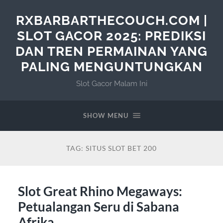
RXBARBARTHECOUCH.COM |
SLOT GACOR 2025: PREDIKSI
DAN TREN PERMAINAN YANG
PALING MENGUNTUNGKAN
Slot Gacor Malam Ini
SHOW MENU
TAG:
SITUS SLOT BET 200
Slot Great Rhino Megaways:
Petualangan Seru di Sabana
Afrika