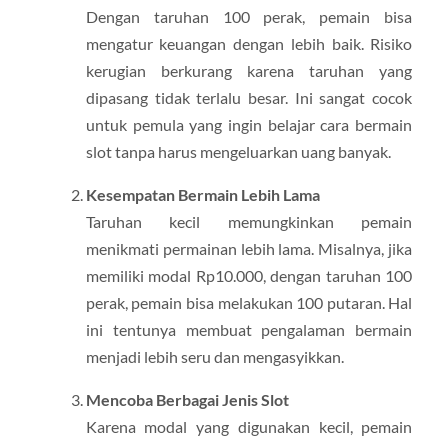
Dengan taruhan 100 perak, pemain bisa
mengatur keuangan dengan lebih baik. Risiko
kerugian berkurang karena taruhan yang
dipasang tidak terlalu besar. Ini sangat cocok
untuk pemula yang ingin belajar cara bermain
slot tanpa harus mengeluarkan uang banyak.
Kesempatan Bermain Lebih Lama
Taruhan kecil memungkinkan pemain
menikmati permainan lebih lama. Misalnya, jika
memiliki modal Rp10.000, dengan taruhan 100
perak, pemain bisa melakukan 100 putaran. Hal
ini tentunya membuat pengalaman bermain
menjadi lebih seru dan mengasyikkan.
Mencoba Berbagai Jenis Slot
Karena modal yang digunakan kecil, pemain