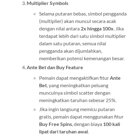
Multiplier Symbols
Selama putaran bebas, simbol pengganda
(multiplier) akan muncul secara acak
dengan nilai antara
2x hingga 100x
. Jika
terdapat lebih dari satu simbol multiplier
dalam satu putaran, semua nilai
pengganda akan dijumlahkan,
memberikan potensi kemenangan besar.
Ante Bet dan Buy Feature
Pemain dapat mengaktifkan fitur
Ante
Bet
, yang meningkatkan peluang
munculnya simbol scatter dengan
meningkatkan taruhan sebesar 25%.
Jika ingin langsung memicu putaran
gratis, pemain dapat menggunakan fitur
Buy Free Spins
, dengan biaya
100 kali
lipat dari taruhan awal
.