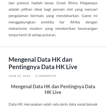
dan potensi hadiah besar, Great Rhino Megaways
adalah pilihan ideal bagi pemain slot yang mencari
pengalaman bermain yang mendebarkan. Game ini
menggabungkan estetika liar Afrika dengan
mekanisme modern yang memberikan kesenangan
tanpa henti di setiap putaran.
Mengenal Data HK dan
Pentingnya Data HK Live
JUNE 25, 2025
/
0 COMMENTS
Mengenal Data HK dan Pentingnya Data
HK Live
Data HK merupakan salah satu jenis data yang banyak