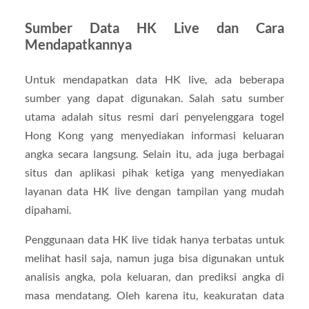
Sumber Data HK Live dan Cara
Mendapatkannya
Untuk mendapatkan data HK live, ada beberapa
sumber yang dapat digunakan. Salah satu sumber
utama adalah situs resmi dari penyelenggara togel
Hong Kong yang menyediakan informasi keluaran
angka secara langsung. Selain itu, ada juga berbagai
situs dan aplikasi pihak ketiga yang menyediakan
layanan data HK live dengan tampilan yang mudah
dipahami.
Penggunaan data HK live tidak hanya terbatas untuk
melihat hasil saja, namun juga bisa digunakan untuk
analisis angka, pola keluaran, dan prediksi angka di
masa mendatang. Oleh karena itu, keakuratan data