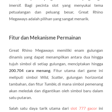
imersif. Bagi pecinta slot yang menyukai tema
petualangan dan peluang besar, Great Rhino
Megaways adalah pilihan yang sangat menarik.
Fitur dan Mekanisme Permainan
Great Rhino Megaways memiliki enam gulungan
dinamis yang dapat menampilkan antara dua hingga
tujuh simbol di setiap gulungan, menciptakan hingga
200.704 cara menang
. Fitur utama dari game ini
meliputi simbol
Wild
,
Scatter
, gulungan horizontal
tambahan, dan fitur
Tumble
, di mana simbol pemenang
akan meledak dan digantikan oleh simbol baru dalam
satu putaran.
Salah satu daya tarik utama dari
slot 777 gacor
ini