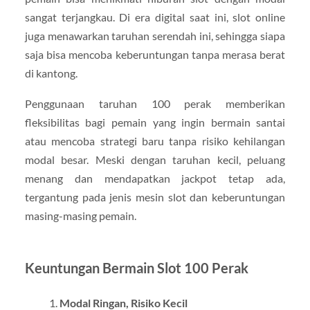
sangat terjangkau. Di era digital saat ini, slot online
juga menawarkan taruhan serendah ini, sehingga siapa
saja bisa mencoba keberuntungan tanpa merasa berat
di kantong.
Penggunaan taruhan 100 perak memberikan
fleksibilitas bagi pemain yang ingin bermain santai
atau mencoba strategi baru tanpa risiko kehilangan
modal besar. Meski dengan taruhan kecil, peluang
menang dan mendapatkan jackpot tetap ada,
tergantung pada jenis mesin slot dan keberuntungan
masing-masing pemain.
Keuntungan Bermain Slot 100 Perak
Modal Ringan, Risiko Kecil