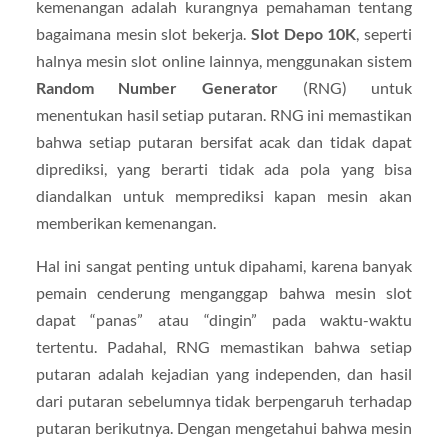
kemenangan adalah kurangnya pemahaman tentang
bagaimana mesin slot bekerja.
Slot Depo 10K
, seperti
halnya mesin slot online lainnya, menggunakan sistem
Random Number Generator
(RNG) untuk
menentukan hasil setiap putaran. RNG ini memastikan
bahwa setiap putaran bersifat acak dan tidak dapat
diprediksi, yang berarti tidak ada pola yang bisa
diandalkan untuk memprediksi kapan mesin akan
memberikan kemenangan.
Hal ini sangat penting untuk dipahami, karena banyak
pemain cenderung menganggap bahwa mesin slot
dapat “panas” atau “dingin” pada waktu-waktu
tertentu. Padahal, RNG memastikan bahwa setiap
putaran adalah kejadian yang independen, dan hasil
dari putaran sebelumnya tidak berpengaruh terhadap
putaran berikutnya. Dengan mengetahui bahwa mesin