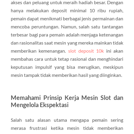
akses dan peluang untuk meraih hadiah besar. Dengan
hanya melakukan deposit minimal 10 ribu rupiah,
pemain dapat menikmati berbagai jenis permainan dan
mencoba peruntungan. Namun, salah satu tantangan
terbesar bagi para pemain adalah menjaga ketenangan
dan rasionalitas saat mesin yang mereka mainkan tidak
memberikan kemenangan.
slot deposit 10k
ini akan
membahas cara untuk tetap rasional dan menghindari
keputusan impulsif yang bisa merugikan, meskipun
mesin tampak tidak memberikan hasil yang diinginkan.
Memahami Prinsip Kerja Mesin Slot dan
Mengelola Ekspektasi
Salah satu alasan utama mengapa pemain sering
merasa frustrasi ketika mesin tidak memberikan