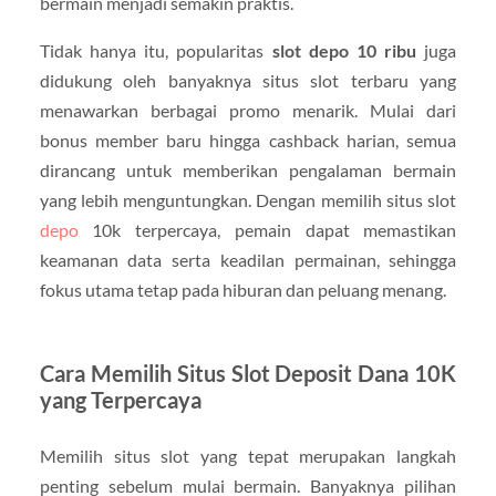
bermain menjadi semakin praktis.
Tidak hanya itu, popularitas
slot depo 10 ribu
juga
didukung oleh banyaknya situs slot terbaru yang
menawarkan berbagai promo menarik. Mulai dari
bonus member baru hingga cashback harian, semua
dirancang untuk memberikan pengalaman bermain
yang lebih menguntungkan. Dengan memilih situs slot
depo
10k terpercaya, pemain dapat memastikan
keamanan data serta keadilan permainan, sehingga
fokus utama tetap pada hiburan dan peluang menang.
Cara Memilih Situs Slot Deposit Dana 10K
yang Terpercaya
Memilih situs slot yang tepat merupakan langkah
penting sebelum mulai bermain. Banyaknya pilihan