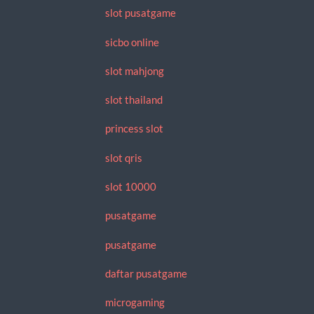
slot pusatgame
sicbo online
slot mahjong
slot thailand
princess slot
slot qris
slot 10000
pusatgame
pusatgame
daftar pusatgame
microgaming