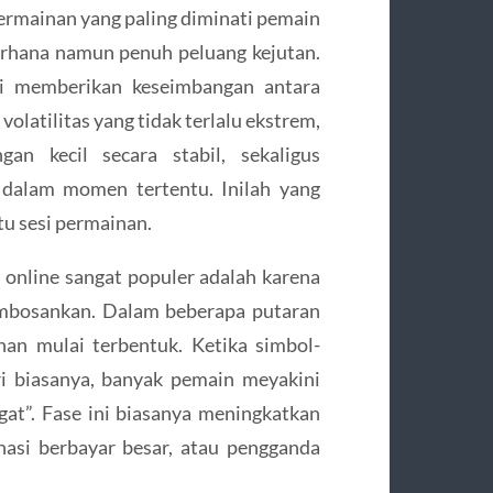
permainan yang paling diminati pemain
rhana namun penuh peluang kejutan.
i memberikan keseimbangan antara
olatilitas yang tidak terlalu ekstrem,
n kecil secara stabil, sekaligus
dalam momen tertentu. Inilah yang
u sesi permainan.
 online sangat populer adalah karena
embosankan. Dalam beberapa putaran
nan mulai terbentuk. Ketika simbol-
ari biasanya, banyak pemain meyakini
t”. Fase ini biasanya meningkatkan
asi berbayar besar, atau pengganda