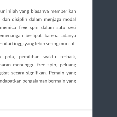
tur inilah yang biasanya memberikan
r dan disiplin dalam menjaga modal
 memicu free spin dalam satu sesi
 kemenangan berlipat karena adanya
ilai tinggi yang lebih sering muncul.
pola, pemilihan waktu terbaik,
abaran menunggu free spin, peluang
kat secara signifikan. Pemain yang
ndapatkan pengalaman bermain yang