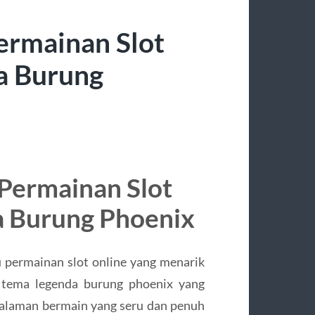
Permainan Slot
a Burung
 Permainan Slot
 Burung Phoenix
u permainan slot online yang menarik
n tema legenda burung phoenix yang
galaman bermain yang seru dan penuh