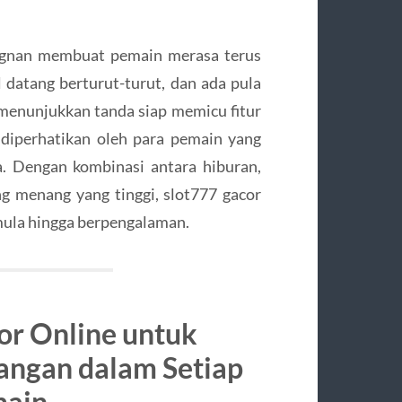
tagnan membuat pemain merasa terus
 datang berturut-turut, dan ada pula
menunjukkan tanda siap memicu fitur
 diperhatikan oleh para pemain yang
. Dengan kombinasi antara hiburan,
g menang yang tinggi, slot777 gacor
mula hingga berpengalaman.
or Online untuk
ngan dalam Setiap
main