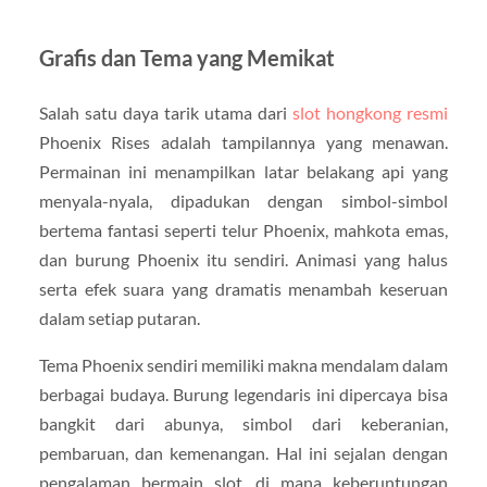
Grafis dan Tema yang Memikat
Salah satu daya tarik utama dari
slot hongkong resmi
Phoenix Rises adalah tampilannya yang menawan.
Permainan ini menampilkan latar belakang api yang
menyala-nyala, dipadukan dengan simbol-simbol
bertema fantasi seperti telur Phoenix, mahkota emas,
dan burung Phoenix itu sendiri. Animasi yang halus
serta efek suara yang dramatis menambah keseruan
dalam setiap putaran.
Tema Phoenix sendiri memiliki makna mendalam dalam
berbagai budaya. Burung legendaris ini dipercaya bisa
bangkit dari abunya, simbol dari keberanian,
pembaruan, dan kemenangan. Hal ini sejalan dengan
pengalaman bermain slot, di mana keberuntungan