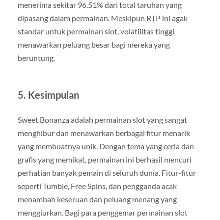
menerima sekitar 96.51% dari total taruhan yang
dipasang dalam permainan. Meskipun RTP ini agak
standar untuk permainan slot, volatilitas tinggi
menawarkan peluang besar bagi mereka yang
beruntung.
5.
Kesimpulan
Sweet Bonanza adalah permainan slot yang sangat
menghibur dan menawarkan berbagai fitur menarik
yang membuatnya unik. Dengan tema yang ceria dan
grafis yang memikat, permainan ini berhasil mencuri
perhatian banyak pemain di seluruh dunia. Fitur-fitur
seperti Tumble, Free Spins, dan pengganda acak
menambah keseruan dan peluang menang yang
menggiurkan. Bagi para penggemar permainan slot