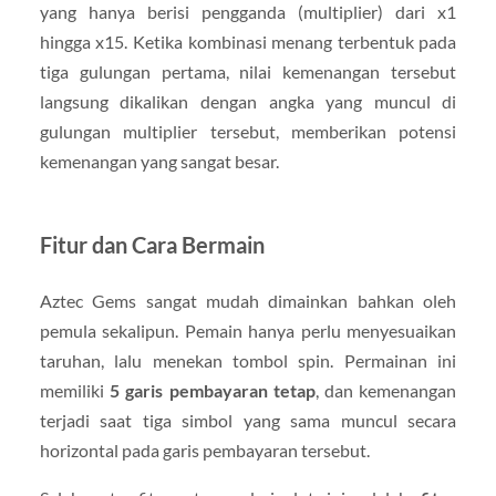
yang hanya berisi pengganda (multiplier) dari x1
hingga x15. Ketika kombinasi menang terbentuk pada
tiga gulungan pertama, nilai kemenangan tersebut
langsung dikalikan dengan angka yang muncul di
gulungan multiplier tersebut, memberikan potensi
kemenangan yang sangat besar.
Fitur dan Cara Bermain
Aztec Gems sangat mudah dimainkan bahkan oleh
pemula sekalipun. Pemain hanya perlu menyesuaikan
taruhan, lalu menekan tombol spin. Permainan ini
memiliki
5 garis pembayaran tetap
, dan kemenangan
terjadi saat tiga simbol yang sama muncul secara
horizontal pada garis pembayaran tersebut.