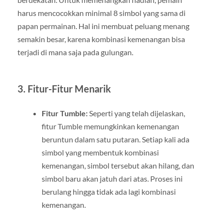
harus mencocokkan minimal 8 simbol yang sama di
papan permainan. Hal ini membuat peluang menang
semakin besar, karena kombinasi kemenangan bisa
terjadi di mana saja pada gulungan.
3.
Fitur-Fitur Menarik
Fitur Tumble:
Seperti yang telah dijelaskan,
fitur Tumble memungkinkan kemenangan
beruntun dalam satu putaran. Setiap kali ada
simbol yang membentuk kombinasi
kemenangan, simbol tersebut akan hilang, dan
simbol baru akan jatuh dari atas. Proses ini
berulang hingga tidak ada lagi kombinasi
kemenangan.