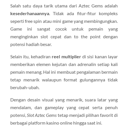
Salah satu daya tarik utama dari Aztec Gems adalah
kesederhanaannya
. Tidak ada fitur-fitur kompleks
seperti free spin atau mini game yang membingungkan.
Game ini sangat cocok untuk pemain yang
menginginkan slot cepat dan to the point dengan
potensi hadiah besar.
Selain itu, kehadiran
reel multiplier
di sisi kanan layar
memberikan elemen kejutan dan adrenalin setiap kali
pemain menang. Hal ini membuat pengalaman bermain
tetap menarik walaupun format gulungannya tidak
berubah-ubah.
Dengan desain visual yang menarik, suara latar yang
mendalam, dan gameplay yang cepat serta penuh
potensi,
Slot Aztec Gems
tetap menjadi pilihan favorit di
berbagai platform kasino online hingga saat ini.