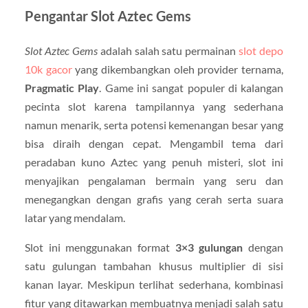
Pengantar Slot Aztec Gems
Slot Aztec Gems
adalah salah satu permainan
slot depo
10k gacor
yang dikembangkan oleh provider ternama,
Pragmatic Play
. Game ini sangat populer di kalangan
pecinta slot karena tampilannya yang sederhana
namun menarik, serta potensi kemenangan besar yang
bisa diraih dengan cepat. Mengambil tema dari
peradaban kuno Aztec yang penuh misteri, slot ini
menyajikan pengalaman bermain yang seru dan
menegangkan dengan grafis yang cerah serta suara
latar yang mendalam.
Slot ini menggunakan format
3×3 gulungan
dengan
satu gulungan tambahan khusus multiplier di sisi
kanan layar. Meskipun terlihat sederhana, kombinasi
fitur yang ditawarkan membuatnya menjadi salah satu