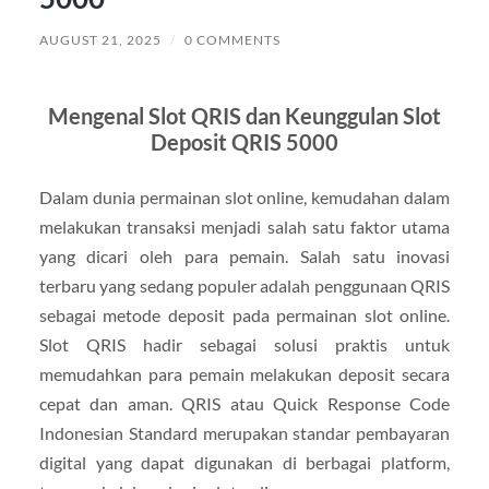
AUGUST 21, 2025
/
0 COMMENTS
Mengenal Slot QRIS dan Keunggulan Slot
Deposit QRIS 5000
Dalam dunia permainan slot online, kemudahan dalam
melakukan transaksi menjadi salah satu faktor utama
yang dicari oleh para pemain. Salah satu inovasi
terbaru yang sedang populer adalah penggunaan QRIS
sebagai metode deposit pada permainan slot online.
Slot QRIS hadir sebagai solusi praktis untuk
memudahkan para pemain melakukan deposit secara
cepat dan aman. QRIS atau Quick Response Code
Indonesian Standard merupakan standar pembayaran
digital yang dapat digunakan di berbagai platform,