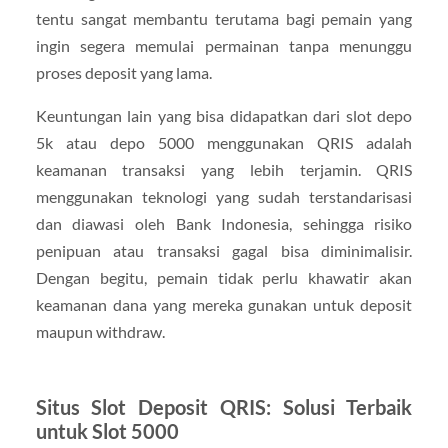
tentu sangat membantu terutama bagi pemain yang
ingin segera memulai permainan tanpa menunggu
proses deposit yang lama.
Keuntungan lain yang bisa didapatkan dari slot depo
5k atau depo 5000 menggunakan QRIS adalah
keamanan transaksi yang lebih terjamin. QRIS
menggunakan teknologi yang sudah terstandarisasi
dan diawasi oleh Bank Indonesia, sehingga risiko
penipuan atau transaksi gagal bisa diminimalisir.
Dengan begitu, pemain tidak perlu khawatir akan
keamanan dana yang mereka gunakan untuk deposit
maupun withdraw.
Situs Slot Deposit QRIS: Solusi Terbaik
untuk Slot 5000