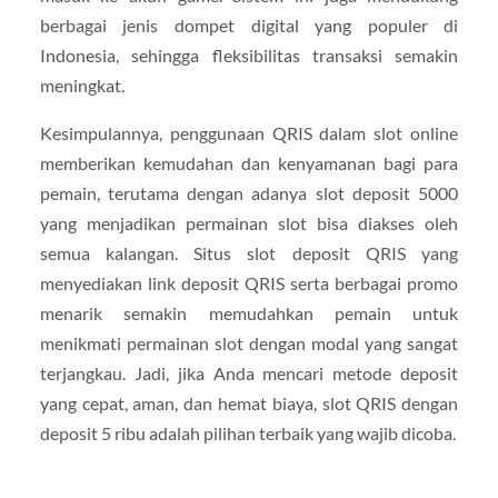
berbagai jenis dompet digital yang populer di
Indonesia, sehingga fleksibilitas transaksi semakin
meningkat.
Kesimpulannya, penggunaan QRIS dalam slot online
memberikan kemudahan dan kenyamanan bagi para
pemain, terutama dengan adanya slot deposit 5000
yang menjadikan permainan slot bisa diakses oleh
semua kalangan. Situs slot deposit QRIS yang
menyediakan link deposit QRIS serta berbagai promo
menarik semakin memudahkan pemain untuk
menikmati permainan slot dengan modal yang sangat
terjangkau. Jadi, jika Anda mencari metode deposit
yang cepat, aman, dan hemat biaya, slot QRIS dengan
deposit 5 ribu adalah pilihan terbaik yang wajib dicoba.