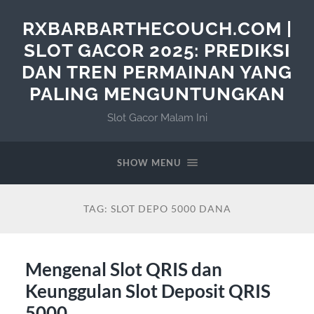
RXBARBARTHECOUCH.COM |
SLOT GACOR 2025: PREDIKSI
DAN TREN PERMAINAN YANG
PALING MENGUNTUNGKAN
Slot Gacor Malam Ini
SHOW MENU
TAG:
SLOT DEPO 5000 DANA
Mengenal Slot QRIS dan
Keunggulan Slot Deposit QRIS
5000