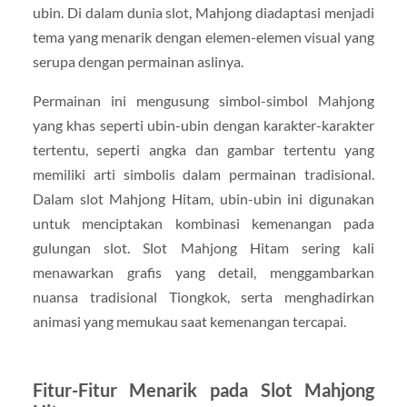
ubin. Di dalam dunia slot, Mahjong diadaptasi menjadi
tema yang menarik dengan elemen-elemen visual yang
serupa dengan permainan aslinya.
Permainan ini mengusung simbol-simbol Mahjong
yang khas seperti ubin-ubin dengan karakter-karakter
tertentu, seperti angka dan gambar tertentu yang
memiliki arti simbolis dalam permainan tradisional.
Dalam slot Mahjong Hitam, ubin-ubin ini digunakan
untuk menciptakan kombinasi kemenangan pada
gulungan slot. Slot Mahjong Hitam sering kali
menawarkan grafis yang detail, menggambarkan
nuansa tradisional Tiongkok, serta menghadirkan
animasi yang memukau saat kemenangan tercapai.
Fitur-Fitur Menarik pada Slot Mahjong