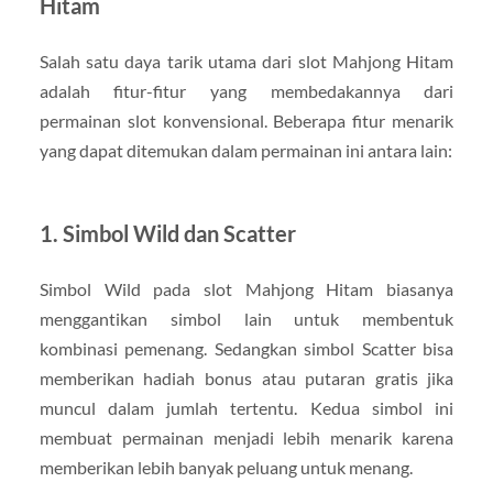
Hitam
Salah satu daya tarik utama dari slot Mahjong Hitam
adalah fitur-fitur yang membedakannya dari
permainan slot konvensional. Beberapa fitur menarik
yang dapat ditemukan dalam permainan ini antara lain:
1.
Simbol Wild dan Scatter
Simbol Wild pada slot Mahjong Hitam biasanya
menggantikan simbol lain untuk membentuk
kombinasi pemenang. Sedangkan simbol Scatter bisa
memberikan hadiah bonus atau putaran gratis jika
muncul dalam jumlah tertentu. Kedua simbol ini
membuat permainan menjadi lebih menarik karena
memberikan lebih banyak peluang untuk menang.