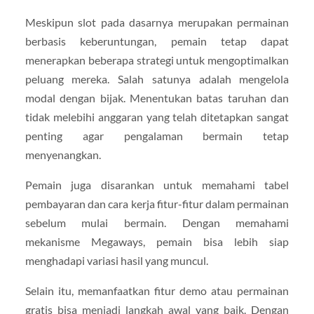
Meskipun slot pada dasarnya merupakan permainan
berbasis keberuntungan, pemain tetap dapat
menerapkan beberapa strategi untuk mengoptimalkan
peluang mereka. Salah satunya adalah mengelola
modal dengan bijak. Menentukan batas taruhan dan
tidak melebihi anggaran yang telah ditetapkan sangat
penting agar pengalaman bermain tetap
menyenangkan.
Pemain juga disarankan untuk memahami tabel
pembayaran dan cara kerja fitur-fitur dalam permainan
sebelum mulai bermain. Dengan memahami
mekanisme Megaways, pemain bisa lebih siap
menghadapi variasi hasil yang muncul.
Selain itu, memanfaatkan fitur demo atau permainan
gratis bisa menjadi langkah awal yang baik. Dengan