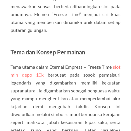
menawarkan sensasi berbeda dibandingkan slot pada
umumnya. Elemen “Freeze Time” menjadi ciri khas
utama yang memberikan dinamika unik dalam setiap
putaran gulungan.
Tema dan Konsep Permainan
Tema utama dalam Eternal Empress – Freeze Time
slot
min depo 10k
berpusat pada sosok permaisuri
legendaris yang digambarkan memiliki kekuatan
supranatural. Ia digambarkan sebagai penguasa waktu
yang mampu menghentikan atau memperlambat alur
kejadian demi mengubah takdir. Konsep ini
diwujudkan melalui simbol-simbol bernuansa kerajaan
seperti mahkota, jubah kekaisaran, kipas sakti, serta
artefak kuno yang berkilau. Latar visualnya