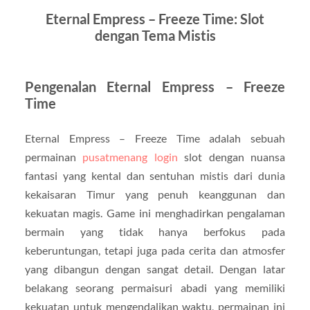
Eternal Empress – Freeze Time: Slot
dengan Tema Mistis
Pengenalan Eternal Empress – Freeze
Time
Eternal Empress – Freeze Time adalah sebuah
permainan
pusatmenang login
slot dengan nuansa
fantasi yang kental dan sentuhan mistis dari dunia
kekaisaran Timur yang penuh keanggunan dan
kekuatan magis. Game ini menghadirkan pengalaman
bermain yang tidak hanya berfokus pada
keberuntungan, tetapi juga pada cerita dan atmosfer
yang dibangun dengan sangat detail. Dengan latar
belakang seorang permaisuri abadi yang memiliki
kekuatan untuk mengendalikan waktu, permainan ini