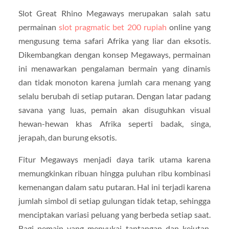
Slot Great Rhino Megaways merupakan salah satu
permainan
slot pragmatic bet 200 rupiah
online yang
mengusung tema safari Afrika yang liar dan eksotis.
Dikembangkan dengan konsep Megaways, permainan
ini menawarkan pengalaman bermain yang dinamis
dan tidak monoton karena jumlah cara menang yang
selalu berubah di setiap putaran. Dengan latar padang
savana yang luas, pemain akan disuguhkan visual
hewan-hewan khas Afrika seperti badak, singa,
jerapah, dan burung eksotis.
Fitur Megaways menjadi daya tarik utama karena
memungkinkan ribuan hingga puluhan ribu kombinasi
kemenangan dalam satu putaran. Hal ini terjadi karena
jumlah simbol di setiap gulungan tidak tetap, sehingga
menciptakan variasi peluang yang berbeda setiap saat.
Bagi pemain yang menyukai tantangan dan kejutan,