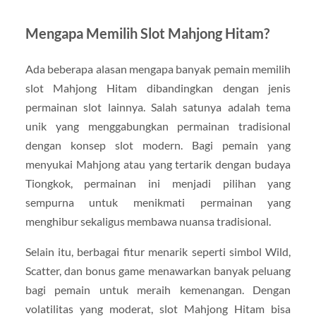
Mengapa Memilih Slot Mahjong Hitam?
Ada beberapa alasan mengapa banyak pemain memilih
slot Mahjong Hitam dibandingkan dengan jenis
permainan slot lainnya. Salah satunya adalah tema
unik yang menggabungkan permainan tradisional
dengan konsep slot modern. Bagi pemain yang
menyukai Mahjong atau yang tertarik dengan budaya
Tiongkok, permainan ini menjadi pilihan yang
sempurna untuk menikmati permainan yang
menghibur sekaligus membawa nuansa tradisional.
Selain itu, berbagai fitur menarik seperti simbol Wild,
Scatter, dan bonus game menawarkan banyak peluang
bagi pemain untuk meraih kemenangan. Dengan
volatilitas yang moderat, slot Mahjong Hitam bisa