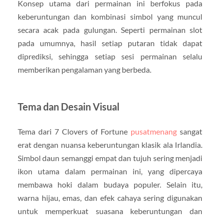
Konsep utama dari permainan ini berfokus pada
keberuntungan dan kombinasi simbol yang muncul
secara acak pada gulungan. Seperti permainan slot
pada umumnya, hasil setiap putaran tidak dapat
diprediksi, sehingga setiap sesi permainan selalu
memberikan pengalaman yang berbeda.
Tema dan Desain Visual
Tema dari 7 Clovers of Fortune
pusatmenang
sangat
erat dengan nuansa keberuntungan klasik ala Irlandia.
Simbol daun semanggi empat dan tujuh sering menjadi
ikon utama dalam permainan ini, yang dipercaya
membawa hoki dalam budaya populer. Selain itu,
warna hijau, emas, dan efek cahaya sering digunakan
untuk memperkuat suasana keberuntungan dan