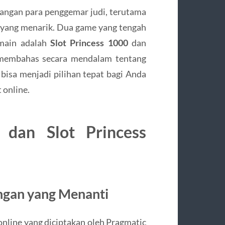
alangan para penggemar judi, terutama
t yang menarik. Dua game yang tengah
emain adalah
Slot Princess 1000
dan
n membahas secara mendalam tentang
bisa menjadi pilihan tepat bagi Anda
 online.
 dan Slot Princess
ngan yang Menanti
online yang diciptakan oleh Pragmatic