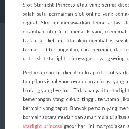
Slot Starlight Princess atau yang sering dise
salah satu permainan slot online yang semak
digital. Slot ini menawarkan tema fantasi d
ditambah fitur-fitur menarik yang membuat
Dalam artikel ini, kita akan membahas segala 
termasuk fitur unggulan, cara bermain, dan t
untuk slot starlight princess gacor yang sering 
Pertama, mari kita kenali dulu apa itu slot starli
tampilan visual yang cerah dan animasi yang m
bintang yang bersinar. Tidak hanya itu, starligh
kemenangan yang cukup tinggi, terutama jika
bermain yang tepat. Banyak pemain yang mencar
bermain secara mudah dan aman melalui situs sl
starlight princess
gacor hari ini menyediakan 