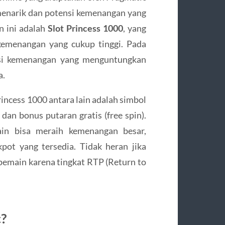
 menarik dan potensi kemenangan yang
n ini adalah
Slot Princess 1000
, yang
kemenangan yang cukup tinggi. Pada
asi kemenangan yang menguntungkan
a.
rincess 1000 antara lain adalah simbol
 dan bonus putaran gratis (free spin).
in bisa meraih kemenangan besar,
kpot yang tersedia. Tidak heran jika
 pemain karena tingkat RTP (Return to
c?