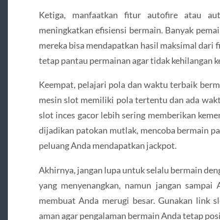
Ketiga, manfaatkan fitur autofire atau au
meningkatkan efisiensi bermain. Banyak pemai
mereka bisa mendapatkan hasil maksimal dari f
tetap pantau permainan agar tidak kehilangan ke
Keempat, pelajari pola dan waktu terbaik ber
mesin slot memiliki pola tertentu dan ada wakt
slot inces gacor lebih sering memberikan keme
dijadikan patokan mutlak, mencoba bermain p
peluang Anda mendapatkan jackpot.
Akhirnya, jangan lupa untuk selalu bermain deng
yang menyenangkan, namun jangan sampai A
membuat Anda merugi besar. Gunakan link slo
aman agar pengalaman bermain Anda tetap pos