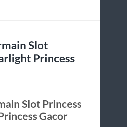
main Slot
arlight Princess
ain Slot Princess
 Princess Gacor