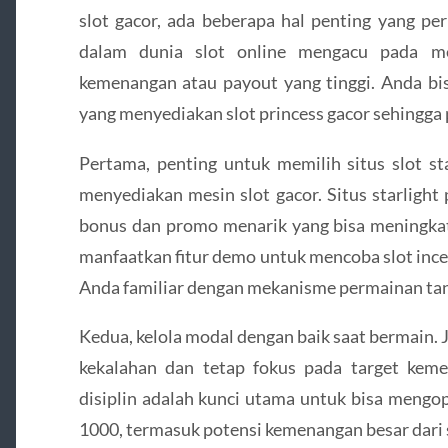
slot gacor, ada beberapa hal penting yang per
dalam dunia slot online mengacu pada me
kemenangan atau payout yang tinggi. Anda bis
yang menyediakan slot princess gacor sehingga
Pertama, penting untuk memilih situs slot st
menyediakan mesin slot gacor. Situs starligh
bonus dan promo menarik yang bisa meningkat
manfaatkan fitur demo untuk mencoba slot inces
Anda familiar dengan mekanisme permainan tan
Kedua, kelola modal dengan baik saat bermain.
kekalahan dan tetap fokus pada target kem
disiplin adalah kunci utama untuk bisa mengopt
1000, termasuk potensi kemenangan besar dari s