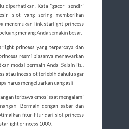
lu diperhatikan. Kata “gacor” sendiri
sin slot yang sering memberikan
a menemukan link starlight princess
 peluang menang Anda semakin besar.
arlight princess yang terpercaya dan
t princess resmi biasanya menawarkan
kan modal bermain Anda. Selain itu,
s atau inces slot terlebih dahulu agar
pa harus mengeluarkan uang asli.
 Jangan terbawa emosi saat mengalami
enangan. Bermain dengan sabar dan
imalkan fitur-fitur dari slot princess
tarlight princess 1000.