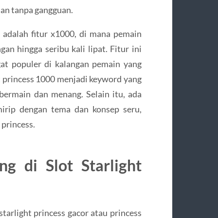
man tanpa gangguan.
s adalah fitur x1000, di mana pemain
hingga seribu kali lipat. Fitur ini
gat populer di kalangan pemain yang
lot princess 1000 menjadi keyword yang
bermain dan menang. Selain itu, ada
 mirip dengan tema dan konsep seru,
 princess.
g di Slot Starlight
tarlight princess gacor atau princess