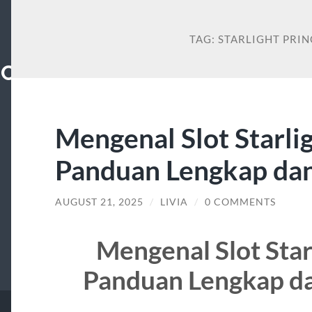
TAG:
STARLIGHT PRI
CH.COM
Mengenal Slot Starlig
Panduan Lengkap dan
AUGUST 21, 2025
/
LIVIA
/
0 COMMENTS
Mengenal Slot Star
Panduan Lengkap da