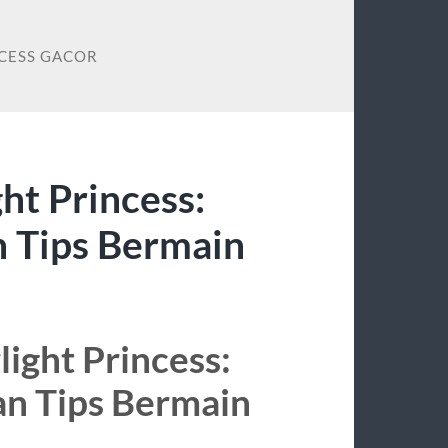
NCESS GACOR
ht Princess:
 Tips Bermain
light Princess:
n Tips Bermain