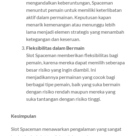
mengandalkan keberuntungan, Spaceman
menuntut pemain untuk memiliki keterlibatan
aktif dalam permainan. Keputusan kapan
menarik kemenangan atau menunggu lebih
lama menjadi elemen strategis yang menambah
ketegangan dan keseruan.
Fleksibilitas dalam Bermain
Slot Spaceman memberikan fleksibilitas bagi
pemain, karena mereka dapat memilih seberapa
besar risiko yang ingin diambil. Ini
menjadikannya permainan yang cocok bagi
berbagai tipe pemain, baik yang suka bermain
dengan risiko rendah maupun mereka yang
suka tantangan dengan risiko tinggi.
Kesimpulan
Slot Spaceman menawarkan pengalaman yang sangat