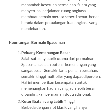
menambah keseruan permainan. Suara yang
menyerupai perjalanan ruang angkasa
membuat pemain merasa seperti benar-benar
berada dalam petualangan luar angkasa yang
mendebarkan.
Keuntungan Bermain Spaceman
Peluang Kemenangan Besar
Salah satu daya tarik utama dari permainan
Spaceman adalah potensi kemenangan yang
sangat besar. Semakin lama pemain bertahan,
semakin tinggi multiplier yang dapat diperoleh.
Hal ini memberikan kesempatan untuk
memenangkan hadiah yang jauh lebih besar
dibandingkan permainan slot tradisional.
Keterlibatan yang Lebih Tinggi
Berbeda dengan slot klasik yang hanya