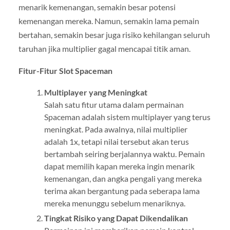
menarik kemenangan, semakin besar potensi
kemenangan mereka. Namun, semakin lama pemain
bertahan, semakin besar juga risiko kehilangan seluruh
taruhan jika multiplier gagal mencapai titik aman.
Fitur-Fitur Slot Spaceman
Multiplayer yang Meningkat
Salah satu fitur utama dalam permainan
Spaceman adalah sistem multiplayer yang terus
meningkat. Pada awalnya, nilai multiplier
adalah 1x, tetapi nilai tersebut akan terus
bertambah seiring berjalannya waktu. Pemain
dapat memilih kapan mereka ingin menarik
kemenangan, dan angka pengali yang mereka
terima akan bergantung pada seberapa lama
mereka menunggu sebelum menariknya.
Tingkat Risiko yang Dapat Dikendalikan