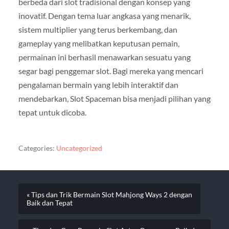
berbeda dari slot tradisional dengan konsep yang
inovatif. Dengan tema luar angkasa yang menarik,
sistem multiplier yang terus berkembang, dan
gameplay yang melibatkan keputusan pemain,
permainan ini berhasil menawarkan sesuatu yang
segar bagi penggemar slot. Bagi mereka yang mencari
pengalaman bermain yang lebih interaktif dan
mendebarkan, Slot Spaceman bisa menjadi pilihan yang
tepat untuk dicoba.
Categories:
Uncategorized
« Tips dan Trik Bermain Slot Mahjong Ways 2 dengan
Baik dan Tepat