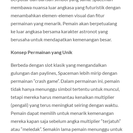
membawa nuansa luar angkasa yang futuristik dengan
menambahkan elemen-elemen visual dan fitur
permainan yang menarik. Pemain akan berpetualang
ke luar angkasa bersama karakter astronot yang
berusaha untuk mendapatkan kemenangan besar.
Konsep Permainan yang Unik
Berbeda dengan slot klasik yang mengandalkan
gulungan dan paylines, Spaceman lebih mirip dengan
permainan “crash game”. Dalam permainan ini, pemain
tidak hanya menunggu simbol tertentu untuk muncul,
tetapi mereka harus memantau kenaikan multiplier
(pengali) yang terus meningkat seiring dengan waktu.
Pemain dapat memilih untuk menarik kemenangan
mereka kapan saja sebelum angka multiplier “terjatuh”
atau “meledak”. Semakin lama pemain menunggu untuk