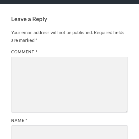
Leave a Reply
Your email address will not be published.
Required fields
are marked
*
COMMENT
*
NAME
*