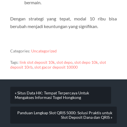
bermain.
Dengan strategi yang tepat, modal 10 ribu bisa
berubah menjadi keuntungan yang signifikan.
Categories:
Uncategorized
Tags:
link slot deposit 10k
,
slot depo
,
slot depo 10k
,
slot
deposit 10rb
,
slot gacor deposit 10000
« Situs Data HK: Tempat Terpercaya Untuk
Mengakses Informasi Togel Hongkong
Panduan Lengkap Slot QRIS 5000: Solusi Praktis untuk
Slot Deposit Dana dan QRIS »