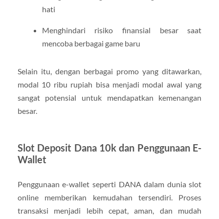
hati
Menghindari risiko finansial besar saat
mencoba berbagai game baru
Selain itu, dengan berbagai promo yang ditawarkan,
modal 10 ribu rupiah bisa menjadi modal awal yang
sangat potensial untuk mendapatkan kemenangan
besar.
Slot Deposit Dana 10k dan Penggunaan E-
Wallet
Penggunaan e-wallet seperti DANA dalam dunia slot
online memberikan kemudahan tersendiri. Proses
transaksi menjadi lebih cepat, aman, dan mudah