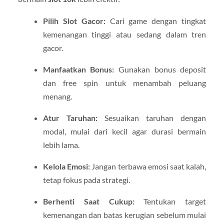
Pilih Slot Gacor:
Cari game dengan tingkat
kemenangan tinggi atau sedang dalam tren
gacor.
Manfaatkan Bonus:
Gunakan bonus deposit
dan free spin untuk menambah peluang
menang.
Atur Taruhan:
Sesuaikan taruhan dengan
modal, mulai dari kecil agar durasi bermain
lebih lama.
Kelola Emosi:
Jangan terbawa emosi saat kalah,
tetap fokus pada strategi.
Berhenti Saat Cukup:
Tentukan target
kemenangan dan batas kerugian sebelum mulai