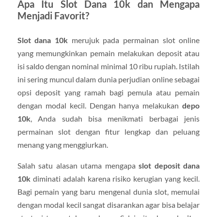
Apa Itu Slot Dana 10k dan Mengapa
Menjadi Favorit?
Slot dana 10k
merujuk pada permainan slot online
yang memungkinkan pemain melakukan deposit atau
isi saldo dengan nominal minimal 10 ribu rupiah. Istilah
ini sering muncul dalam dunia perjudian online sebagai
opsi deposit yang ramah bagi pemula atau pemain
dengan modal kecil. Dengan hanya melakukan
depo
10k
, Anda sudah bisa menikmati berbagai jenis
permainan slot dengan fitur lengkap dan peluang
menang yang menggiurkan.
Salah satu alasan utama mengapa
slot deposit dana
10k
diminati adalah karena risiko kerugian yang kecil.
Bagi pemain yang baru mengenal dunia slot, memulai
dengan modal kecil sangat disarankan agar bisa belajar