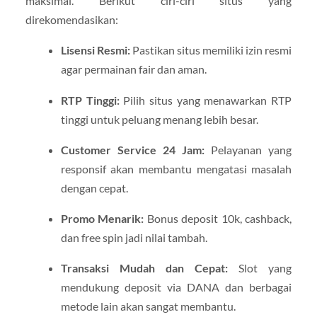
maksimal. Berikut ciri-ciri situs yang
direkomendasikan:
Lisensi Resmi:
Pastikan situs memiliki izin resmi
agar permainan fair dan aman.
RTP Tinggi:
Pilih situs yang menawarkan RTP
tinggi untuk peluang menang lebih besar.
Customer Service 24 Jam:
Pelayanan yang
responsif akan membantu mengatasi masalah
dengan cepat.
Promo Menarik:
Bonus deposit 10k, cashback,
dan free spin jadi nilai tambah.
Transaksi Mudah dan Cepat:
Slot yang
mendukung deposit via DANA dan berbagai
metode lain akan sangat membantu.