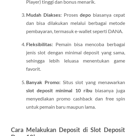
Player) tinggi dan bonus menarik.
Mudah Diakses:
Proses
depo
biasanya cepat
dan bisa dilakukan melalui berbagai metode
pembayaran, termasuk e-wallet seperti DANA.
Fleksibilitas:
Pemain bisa mencoba berbagai
jenis slot dengan minimal deposit yang sama,
sehingga lebih leluasa menentukan game
favorit.
Banyak Promo:
Situs slot yang menawarkan
slot deposit minimal 10 ribu
biasanya juga
menyediakan promo cashback dan free spin
untuk pemain baru maupun lama.
Cara Melakukan Deposit di Slot Deposit