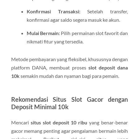
Konfirmasi Transaksi:
Setelah transfer,
konfirmasi agar saldo segera masuk ke akun.
Mulai Bermain:
Pilih permainan slot favorit dan
nikmati fitur yang tersedia.
Metode pembayaran yang fleksibel, khususnya dengan
platform DANA, membuat proses
slot deposit dana
10k
semakin mudah dan nyaman bagi para pemain.
Rekomendasi Situs Slot Gacor dengan
Deposit Minimal 10k
Mencari
situs slot deposit 10 ribu
yang benar-benar
gacor memang penting agar pengalaman bermain lebih