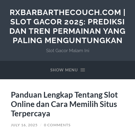
RXBARBARTHECOUCH.COM |
SLOT GACOR 2025: PREDIKSI
DAN TREN PERMAINAN YANG
PALING MENGUNTUNGKAN
Slot Gacor Malam Ini
SHOW MENU
Panduan Lengkap Tentang Slot
Online dan Cara Memilih Situs
Terpercaya
JULY 16, 2025
/
0 COMMENTS