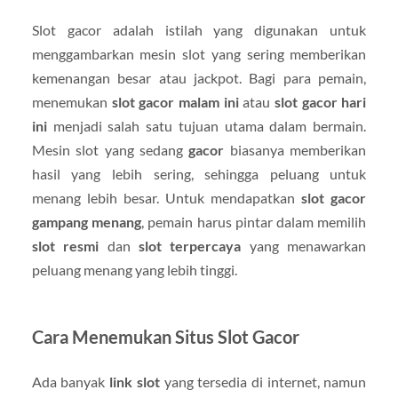
Slot gacor adalah istilah yang digunakan untuk
menggambarkan mesin slot yang sering memberikan
kemenangan besar atau jackpot. Bagi para pemain,
menemukan
slot gacor malam ini
atau
slot gacor hari
ini
menjadi salah satu tujuan utama dalam bermain.
Mesin slot yang sedang
gacor
biasanya memberikan
hasil yang lebih sering, sehingga peluang untuk
menang lebih besar. Untuk mendapatkan
slot gacor
gampang menang
, pemain harus pintar dalam memilih
slot resmi
dan
slot terpercaya
yang menawarkan
peluang menang yang lebih tinggi.
Cara Menemukan Situs Slot Gacor
Ada banyak
link slot
yang tersedia di internet, namun