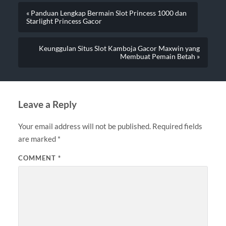
« Panduan Lengkap Bermain Slot Princess 1000 dan
Starlight Princess Gacor
Keunggulan Situs Slot Kamboja Gacor Maxwin yang
Membuat Pemain Betah »
Leave a Reply
Your email address will not be published.
Required fields
are marked
*
COMMENT
*