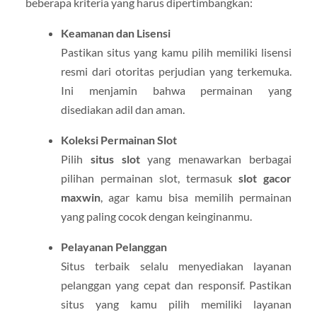
beberapa kriteria yang harus dipertimbangkan:
Keamanan dan Lisensi
Pastikan situs yang kamu pilih memiliki lisensi
resmi dari otoritas perjudian yang terkemuka.
Ini menjamin bahwa permainan yang
disediakan adil dan aman.
Koleksi Permainan Slot
Pilih
situs slot
yang menawarkan berbagai
pilihan permainan slot, termasuk
slot gacor
maxwin
, agar kamu bisa memilih permainan
yang paling cocok dengan keinginanmu.
Pelayanan Pelanggan
Situs terbaik selalu menyediakan layanan
pelanggan yang cepat dan responsif. Pastikan
situs yang kamu pilih memiliki layanan