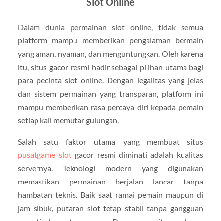
Slot Online
Dalam dunia permainan slot online, tidak semua
platform mampu memberikan pengalaman bermain
yang aman, nyaman, dan menguntungkan. Oleh karena
itu, situs gacor resmi hadir sebagai pilihan utama bagi
para pecinta slot online. Dengan legalitas yang jelas
dan sistem permainan yang transparan, platform ini
mampu memberikan rasa percaya diri kepada pemain
setiap kali memutar gulungan.
Salah satu faktor utama yang membuat situs
pusatgame slot
gacor resmi diminati adalah kualitas
servernya. Teknologi modern yang digunakan
memastikan permainan berjalan lancar tanpa
hambatan teknis. Baik saat ramai pemain maupun di
jam sibuk, putaran slot tetap stabil tanpa gangguan