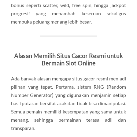
bonus seperti scatter, wild, free spin, hingga jackpot
progresif yang menambah keseruan sekaligus
membuka peluang menang lebih besar.
Alasan Memilih Situs Gacor Resmi untuk
Bermain Slot Online
Ada banyak alasan mengapa situs gacor resmi menjadi
pilihan yang tepat. Pertama, sistem RNG (Random
Number Generator) yang digunakan menjamin setiap
hasil putaran bersifat acak dan tidak bisa dimanipulasi.
Semua pemain memiliki kesempatan yang sama untuk
menang, sehingga permainan terasa adil dan
transparan.