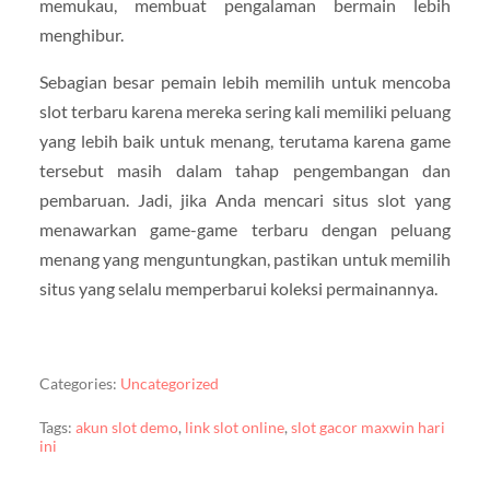
memukau, membuat pengalaman bermain lebih
menghibur.
Sebagian besar pemain lebih memilih untuk mencoba
slot terbaru karena mereka sering kali memiliki peluang
yang lebih baik untuk menang, terutama karena game
tersebut masih dalam tahap pengembangan dan
pembaruan. Jadi, jika Anda mencari situs slot yang
menawarkan game-game terbaru dengan peluang
menang yang menguntungkan, pastikan untuk memilih
situs yang selalu memperbarui koleksi permainannya.
Categories:
Uncategorized
Tags:
akun slot demo
,
link slot online
,
slot gacor maxwin hari
ini