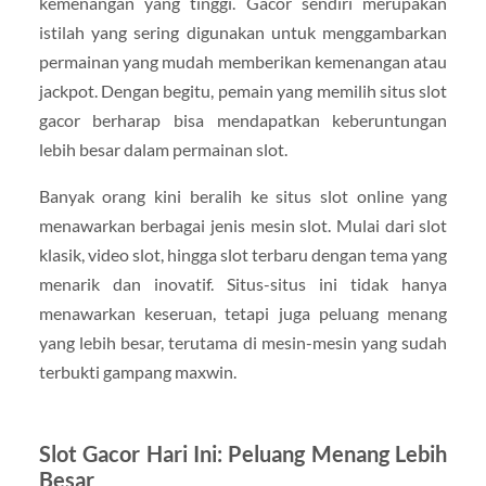
kemenangan yang tinggi. Gacor sendiri merupakan
istilah yang sering digunakan untuk menggambarkan
permainan yang mudah memberikan kemenangan atau
jackpot. Dengan begitu, pemain yang memilih situs slot
gacor berharap bisa mendapatkan keberuntungan
lebih besar dalam permainan slot.
Banyak orang kini beralih ke situs slot online yang
menawarkan berbagai jenis mesin slot. Mulai dari slot
klasik, video slot, hingga slot terbaru dengan tema yang
menarik dan inovatif. Situs-situs ini tidak hanya
menawarkan keseruan, tetapi juga peluang menang
yang lebih besar, terutama di mesin-mesin yang sudah
terbukti gampang maxwin.
Slot Gacor Hari Ini: Peluang Menang Lebih
Besar