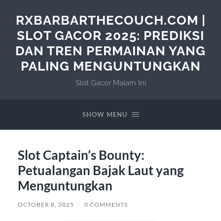
RXBARBARTHECOUCH.COM |
SLOT GACOR 2025: PREDIKSI
DAN TREN PERMAINAN YANG
PALING MENGUNTUNGKAN
Slot Gacor Malam Ini
SHOW MENU
Slot Captain’s Bounty:
Petualangan Bajak Laut yang
Menguntungkan
OCTOBER 8, 2025
/
0 COMMENTS