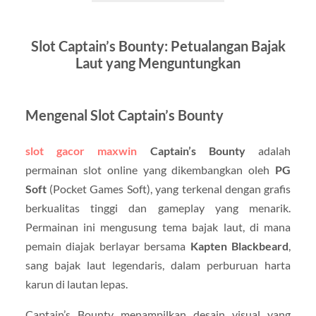
Slot Captain’s Bounty: Petualangan Bajak
Laut yang Menguntungkan
Mengenal Slot Captain’s Bounty
slot gacor maxwin
Captain’s Bounty
adalah
permainan slot online yang dikembangkan oleh
PG
Soft
(Pocket Games Soft), yang terkenal dengan grafis
berkualitas tinggi dan gameplay yang menarik.
Permainan ini mengusung tema bajak laut, di mana
pemain diajak berlayar bersama
Kapten Blackbeard
,
sang bajak laut legendaris, dalam perburuan harta
karun di lautan lepas.
Captain’s Bounty menampilkan desain visual yang