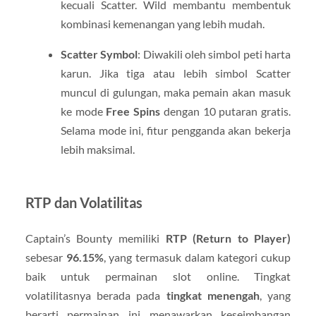
kecuali Scatter. Wild membantu membentuk
kombinasi kemenangan yang lebih mudah.
Scatter Symbol
: Diwakili oleh simbol peti harta
karun. Jika tiga atau lebih simbol Scatter
muncul di gulungan, maka pemain akan masuk
ke mode
Free Spins
dengan 10 putaran gratis.
Selama mode ini, fitur pengganda akan bekerja
lebih maksimal.
RTP dan Volatilitas
Captain’s Bounty memiliki
RTP (Return to Player)
sebesar
96.15%
, yang termasuk dalam kategori cukup
baik untuk permainan slot online. Tingkat
volatilitasnya berada pada
tingkat menengah
, yang
berarti permainan ini menawarkan keseimbangan