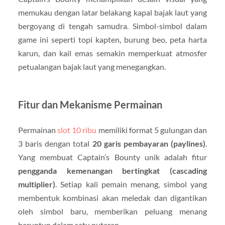
memukau dengan latar belakang kapal bajak laut yang
bergoyang di tengah samudra. Simbol-simbol dalam
game ini seperti topi kapten, burung beo, peta harta
karun, dan kail emas semakin memperkuat atmosfer
petualangan bajak laut yang menegangkan.
Fitur dan Mekanisme Permainan
Permainan
slot 10 ribu
memiliki format 5 gulungan dan
3 baris dengan total
20 garis pembayaran (paylines)
.
Yang membuat Captain’s Bounty unik adalah fitur
pengganda kemenangan bertingkat (cascading
multiplier)
. Setiap kali pemain menang, simbol yang
membentuk kombinasi akan meledak dan digantikan
oleh simbol baru, memberikan peluang menang
beruntun dalam satu putaran.