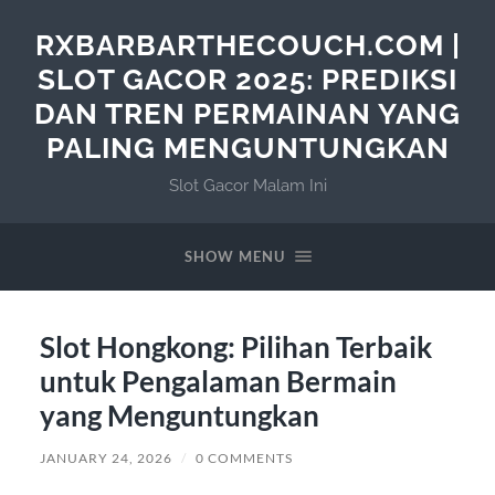
RXBARBARTHECOUCH.COM |
SLOT GACOR 2025: PREDIKSI
DAN TREN PERMAINAN YANG
PALING MENGUNTUNGKAN
Slot Gacor Malam Ini
SHOW MENU
Slot Hongkong: Pilihan Terbaik
untuk Pengalaman Bermain
yang Menguntungkan
JANUARY 24, 2026
/
0 COMMENTS