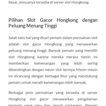
besar, semuanya tersedia di server slot Hongkong.
Pilihan Slot Gacor Hongkong dengan
Peluang Menang Tinggi
Salah satu hal yang dicari pemain dalam permainan slot
adalah slot gacor Hongkong yang menawarkan
peluang menang tinggi. Banyak pemain yang memilih
slot Hongkong karena mereka merasa mesin ini
memberikan kemenangan yang lebih sering
dibandingkan dengan mesin slot lainnya. Mesin-mesin
ini dirancang dengan berbagai fitur yang mendukung
pemain untuk meraih kemenangan lebih banyak.
Berbagai jenis permainan yang tersedia di server
Hongkong slot gacor menawarkan pengalaman
bermain yang seru dan penuh tantangan. Pemain