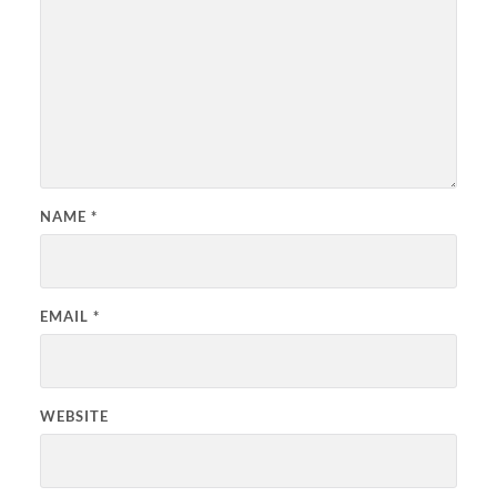
NAME
*
EMAIL
*
WEBSITE