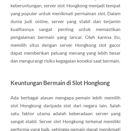
keberuntungan, server slot Hongkong menjadi tempat
yang populer untuk menikmati permainan slot. Dalam
dunia judi online, server yang stabil dan terjamin
kualitasnya sangat penting untuk memastikan
pengalaman bermain yang lancar. Oleh karena itu,
memilih situs dengan server Hongkong slot gacor
dapat memberikan peluang menang yang lebih besar
dan mengurangi risiko kegagalan koneksi saat bermain.
Keuntungan Bermain di Slot Hongkong
Ada berbagai alasan mengapa pemain lebih memilih
slot Hongkong daripada slot dari negara lain. Salah
satu faktor utama adalah keberadaan server yang
sangat stabil. Server slot Hongkong terkenal memiliki
performa yang baik, sehingga pemain dapat menikmati