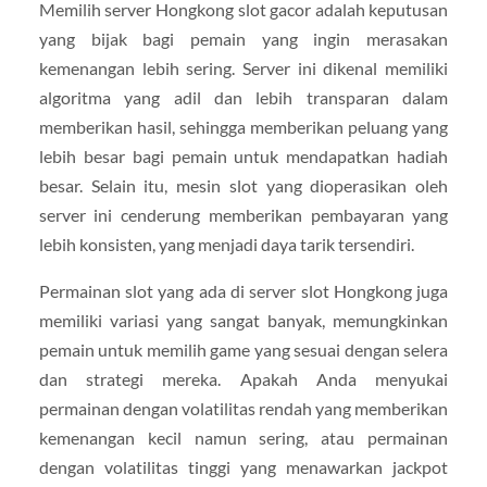
Memilih server Hongkong slot gacor adalah keputusan
yang bijak bagi pemain yang ingin merasakan
kemenangan lebih sering. Server ini dikenal memiliki
algoritma yang adil dan lebih transparan dalam
memberikan hasil, sehingga memberikan peluang yang
lebih besar bagi pemain untuk mendapatkan hadiah
besar. Selain itu, mesin slot yang dioperasikan oleh
server ini cenderung memberikan pembayaran yang
lebih konsisten, yang menjadi daya tarik tersendiri.
Permainan slot yang ada di server slot Hongkong juga
memiliki variasi yang sangat banyak, memungkinkan
pemain untuk memilih game yang sesuai dengan selera
dan strategi mereka. Apakah Anda menyukai
permainan dengan volatilitas rendah yang memberikan
kemenangan kecil namun sering, atau permainan
dengan volatilitas tinggi yang menawarkan jackpot