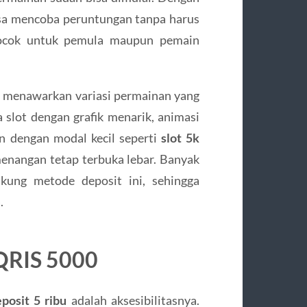
isa mencoba peruntungan tanpa harus
 cocok untuk pemula maupun pemain
 menawarkan variasi permainan yang
 slot dengan grafik menarik, animasi
n dengan modal kecil seperti
slot 5k
enangan tetap terbuka lebar. Banyak
ung metode deposit ini, sehingga
.
 QRIS 5000
eposit 5 ribu
adalah aksesibilitasnya.