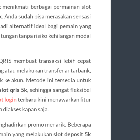
k menikmati berbagai permainan slot
k
, Anda sudah bisa merasakan sensasi
adi alternatif ideal bagi pemain yang
ntungan tanpa risiko kehilangan modal
QRIS membuat transaksi lebih cepat
g atau melakukan transfer antarbank,
 ke akun. Metode ini tersedia untuk
slot qris 5k
, sehingga sangat fleksibel
t login
terbaru
kini menawarkan fitur
a diakses kapan saja.
nghadirkan promo menarik. Beberapa
emain yang melakukan
slot deposit 5k