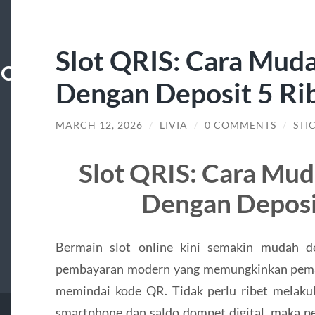
Slot QRIS: Cara Mud
CH.COM
Dengan Deposit 5 Ri
MARCH 12, 2026
/
LIVIA
/
0 COMMENTS
/
STI
Slot QRIS: Cara Mud
Dengan Deposi
Bermain slot online kini semakin mudah 
pembayaran modern yang memungkinkan pema
memindai kode QR. Tidak perlu ribet melaku
smartphone dan saldo dompet digital, maka p