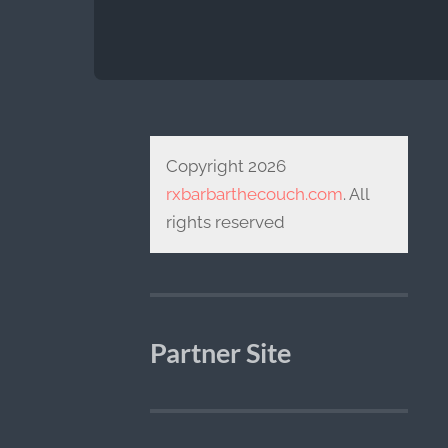
Copyright 2026
rxbarbarthecouch.com
. All
rights reserved
Partner Site