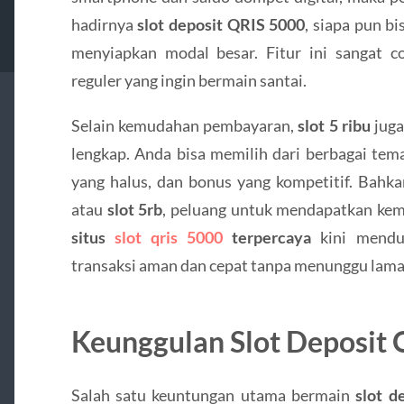
hadirnya
slot deposit QRIS 5000
, siapa pun b
menyiapkan modal besar. Fitur ini sangat
reguler yang ingin bermain santai.
Selain kemudahan pembayaran,
slot 5 ribu
juga
lengkap. Anda bisa memilih dari berbagai tema
yang halus, dan bonus yang kompetitif. Bahka
atau
slot 5rb
, peluang untuk mendapatkan kem
situs
slot qris 5000
terpercaya
kini menduk
transaksi aman dan cepat tanpa menunggu lama
Keunggulan Slot Deposit
Salah satu keuntungan utama bermain
slot d