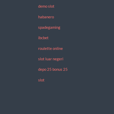
demo slot
habanero
spadegaming
ibcbet
roulette online
slot luar negeri
depo 25 bonus 25
slot