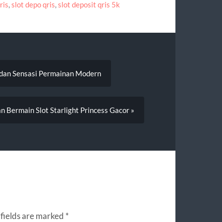
ris
,
slot depo qris
,
slot deposit qris 5k
i dan Sensasi Permainan Modern
n Bermain Slot Starlight Princess Gacor »
fields are marked
*