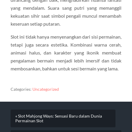
yang mendalam. Suara sang putri yang memanggil
kekuatan sihir saat simbol pengali muncul menambah
keseruan setiap putaran.
Slot ini tidak hanya menyenangkan dari sisi permainan,
tetapi juga secara estetika. Kombinasi warna cerah,
animasi halus, dan karakter yang ikonik membuat
pengalaman bermain menjadi lebih imersif dan tidak
membosankan, bahkan untuk sesi bermain yang lama.
Categories:
Uncategorized
« Slot Mahjong Ways: Sensasi Baru dalam Dunia
Permainan Slot