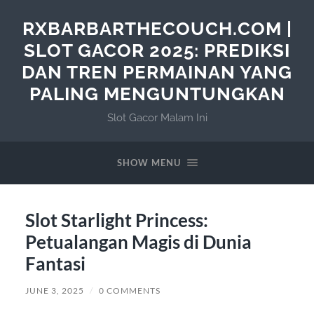
RXBARBARTHECOUCH.COM |
SLOT GACOR 2025: PREDIKSI
DAN TREN PERMAINAN YANG
PALING MENGUNTUNGKAN
Slot Gacor Malam Ini
SHOW MENU
Slot Starlight Princess:
Petualangan Magis di Dunia
Fantasi
JUNE 3, 2025
/
0 COMMENTS