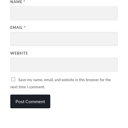
NAME
*
EMAIL
*
WEBSITE
Save my name, email, and website in this browser for the
next time I comment.