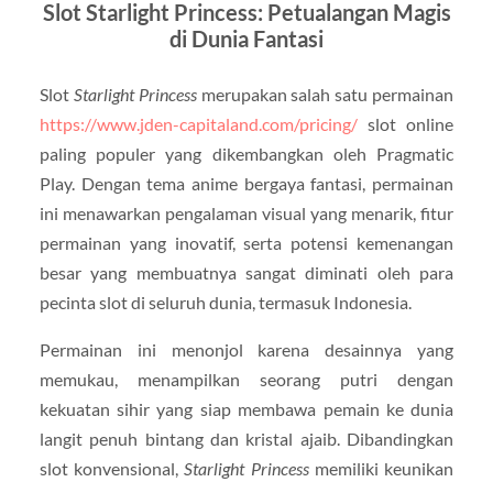
Slot Starlight Princess: Petualangan Magis
di Dunia Fantasi
Slot
Starlight Princess
merupakan salah satu permainan
https://www.jden-capitaland.com/pricing/
slot online
paling populer yang dikembangkan oleh Pragmatic
Play. Dengan tema anime bergaya fantasi, permainan
ini menawarkan pengalaman visual yang menarik, fitur
permainan yang inovatif, serta potensi kemenangan
besar yang membuatnya sangat diminati oleh para
pecinta slot di seluruh dunia, termasuk Indonesia.
Permainan ini menonjol karena desainnya yang
memukau, menampilkan seorang putri dengan
kekuatan sihir yang siap membawa pemain ke dunia
langit penuh bintang dan kristal ajaib. Dibandingkan
slot konvensional,
Starlight Princess
memiliki keunikan