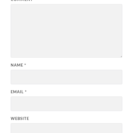
NAME
*
EMAIL
*
WEBSITE