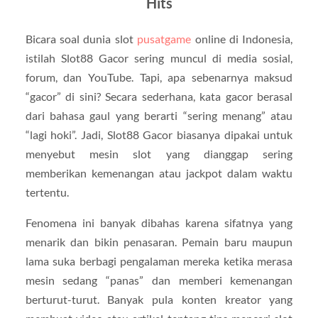
Hits
Bicara soal dunia slot
pusatgame
online di Indonesia,
istilah Slot88 Gacor sering muncul di media sosial,
forum, dan YouTube. Tapi, apa sebenarnya maksud
“gacor” di sini? Secara sederhana, kata gacor berasal
dari bahasa gaul yang berarti “sering menang” atau
“lagi hoki”. Jadi, Slot88 Gacor biasanya dipakai untuk
menyebut mesin slot yang dianggap sering
memberikan kemenangan atau jackpot dalam waktu
tertentu.
Fenomena ini banyak dibahas karena sifatnya yang
menarik dan bikin penasaran. Pemain baru maupun
lama suka berbagi pengalaman mereka ketika merasa
mesin sedang “panas” dan memberi kemenangan
berturut-turut. Banyak pula konten kreator yang