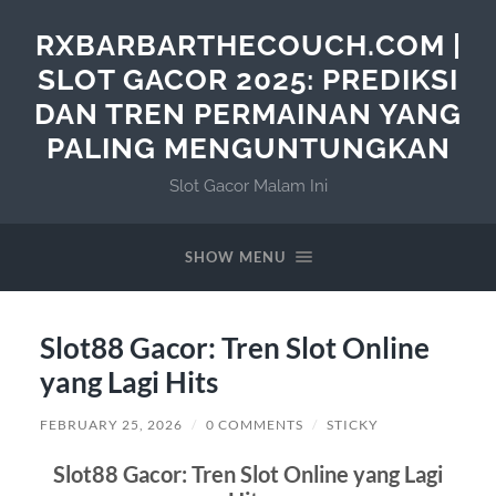
RXBARBARTHECOUCH.COM |
SLOT GACOR 2025: PREDIKSI
DAN TREN PERMAINAN YANG
PALING MENGUNTUNGKAN
Slot Gacor Malam Ini
SHOW MENU
Slot88 Gacor: Tren Slot Online
yang Lagi Hits
FEBRUARY 25, 2026
/
0 COMMENTS
/
STICKY
Slot88 Gacor: Tren Slot Online yang Lagi