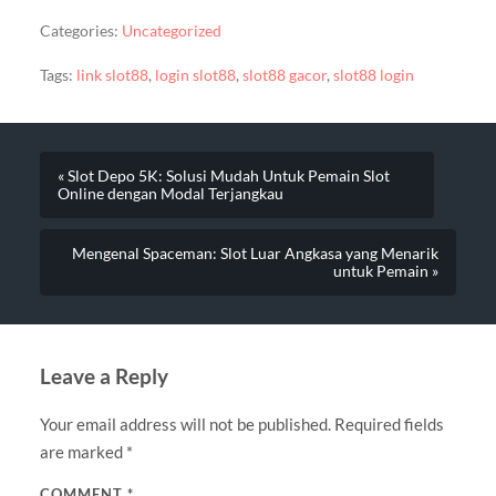
Categories:
Uncategorized
Tags:
link slot88
,
login slot88
,
slot88 gacor
,
slot88 login
« Slot Depo 5K: Solusi Mudah Untuk Pemain Slot
Online dengan Modal Terjangkau
Mengenal Spaceman: Slot Luar Angkasa yang Menarik
untuk Pemain »
Leave a Reply
Your email address will not be published.
Required fields
are marked
*
COMMENT
*