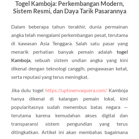
Togel Kamboja: Perkembangan Modern,
Sistem Resmi, dan Daya Tarik Pasarannya
Dalam beberapa tahun terakhir, dunia permainan
angka telah mengalami perkembangan pesat, terutama
di kawasan Asia Tenggara. Salah satu pasar yang
menarik perhatian banyak pemain adalah
togel
Kamboja
, sebuah sistem undian angka yang kini
dikenal dengan teknologi canggih, pengawasan ketat,
serta reputasi yang terus meningkat.
Jika dulu togel
https://uptownvaquera.com/
Kamboja
hanya dikenal di kalangan pemain lokal, kini
popularitasnya sudah menembus batas negara —
terutama karena kemudahan akses digital dan
transparansi sistem pengundian yang terus
ditingkatkan. Artikel ini akan membahas bagaimana