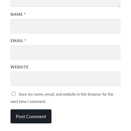
NAME
*
EMAIL
*
WEBSITE
Save my name, email, and website in this browser for the
next time I comment.