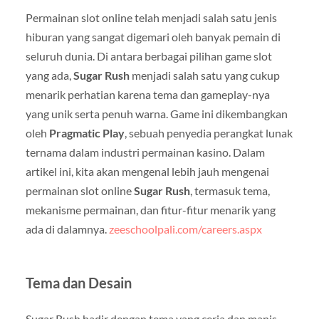
Permainan slot online telah menjadi salah satu jenis
hiburan yang sangat digemari oleh banyak pemain di
seluruh dunia. Di antara berbagai pilihan game slot
yang ada,
Sugar Rush
menjadi salah satu yang cukup
menarik perhatian karena tema dan gameplay-nya
yang unik serta penuh warna. Game ini dikembangkan
oleh
Pragmatic Play
, sebuah penyedia perangkat lunak
ternama dalam industri permainan kasino. Dalam
artikel ini, kita akan mengenal lebih jauh mengenai
permainan slot online
Sugar Rush
, termasuk tema,
mekanisme permainan, dan fitur-fitur menarik yang
ada di dalamnya.
zeeschoolpali.com/careers.aspx
Tema dan Desain
Sugar Rush hadir dengan tema yang ceria dan manis,