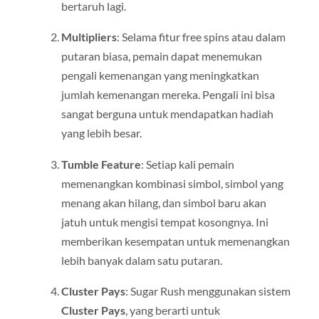
bertaruh lagi.
Multipliers
: Selama fitur free spins atau dalam
putaran biasa, pemain dapat menemukan
pengali kemenangan yang meningkatkan
jumlah kemenangan mereka. Pengali ini bisa
sangat berguna untuk mendapatkan hadiah
yang lebih besar.
Tumble Feature
: Setiap kali pemain
memenangkan kombinasi simbol, simbol yang
menang akan hilang, dan simbol baru akan
jatuh untuk mengisi tempat kosongnya. Ini
memberikan kesempatan untuk memenangkan
lebih banyak dalam satu putaran.
Cluster Pays
: Sugar Rush menggunakan sistem
Cluster Pays
, yang berarti untuk