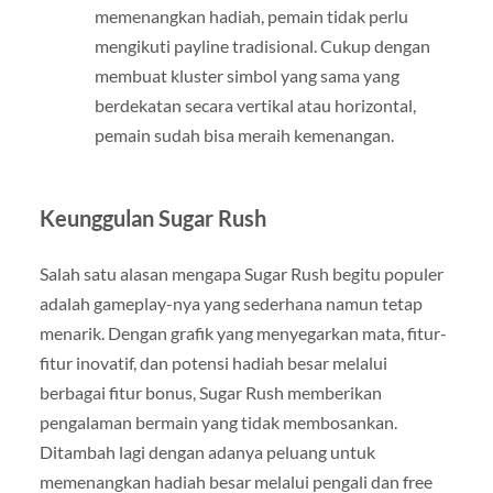
memenangkan hadiah, pemain tidak perlu
mengikuti payline tradisional. Cukup dengan
membuat kluster simbol yang sama yang
berdekatan secara vertikal atau horizontal,
pemain sudah bisa meraih kemenangan.
Keunggulan Sugar Rush
Salah satu alasan mengapa Sugar Rush begitu populer
adalah gameplay-nya yang sederhana namun tetap
menarik. Dengan grafik yang menyegarkan mata, fitur-
fitur inovatif, dan potensi hadiah besar melalui
berbagai fitur bonus, Sugar Rush memberikan
pengalaman bermain yang tidak membosankan.
Ditambah lagi dengan adanya peluang untuk
memenangkan hadiah besar melalui pengali dan free