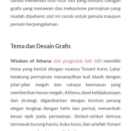
sambil menikmati fitur-fitur slot yang inovatif. Dengan
grafis yang menawan dan mekanisme permainan yang
mudah dipahami, slot ini cocok untuk pemula maupun
pemain berpengalaman.
Tema dan Desain Grafis
Wisdom of Athena
slot pragmatic bet 100
memiliki
tema yang kental dengan nuansa Yunani kuno. Latar
belakang permainan menampilkan kuil klasik dengan
pilar-pilar megah dan cahaya keemasan yang
memberikan kesan megah. Athena, dewi kebijaksanaan
dan strategi, digambarkan dengan kostum perang
elegan lengkap dengan helm dan perisai, menambah
kesan epik pada permainan. Simbol-simbol lainnya
termasuk burung hantu, buku kuno, dan artefak Yunani