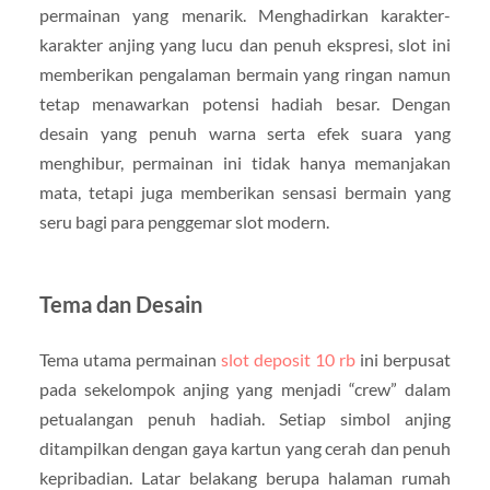
permainan yang menarik. Menghadirkan karakter-
karakter anjing yang lucu dan penuh ekspresi, slot ini
memberikan pengalaman bermain yang ringan namun
tetap menawarkan potensi hadiah besar. Dengan
desain yang penuh warna serta efek suara yang
menghibur, permainan ini tidak hanya memanjakan
mata, tetapi juga memberikan sensasi bermain yang
seru bagi para penggemar slot modern.
Tema dan Desain
Tema utama permainan
slot deposit 10 rb
ini berpusat
pada sekelompok anjing yang menjadi “crew” dalam
petualangan penuh hadiah. Setiap simbol anjing
ditampilkan dengan gaya kartun yang cerah dan penuh
kepribadian. Latar belakang berupa halaman rumah