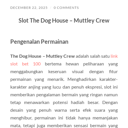
DECEMBER 22, 2025
/
0 COMMENTS
Slot
The Dog House – Muttley Crew
Pengenalan Permainan
The Dog House – Muttley Crew
adalah salah satu
link
slot bet 100
bertema hewan peliharaan yang
menggabungkan keseruan visual dengan fitur
permainan yang menarik. Menghadirkan karakter-
karakter anjing yang lucu dan penuh ekspresi, slot ini
memberikan pengalaman bermain yang ringan namun
tetap menawarkan potensi hadiah besar. Dengan
desain yang penuh warna serta efek suara yang
menghibur, permainan ini tidak hanya memanjakan
mata, tetapi juga memberikan sensasi bermain yang