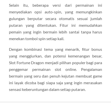
Selain itu, beberapa versi dari permainan ini
menyediakan opsi auto-spin, yang memungkinkan
gulungan berputar secara otomatis sesuai jumlah
putaran yang ditentukan. Fitur ini memudahkan
pemain yang ingin bermain lebih santai tanpa harus
menekan tombol spin setiap kali.
Dengan kombinasi tema yang menarik, fitur bonus
yang menggiurkan, dan potensi kemenangan besar,
Slot Fortune Dragon menjadi pilihan populer bagi para
penggemar permainan slot online. Pengalaman
bermain yang seru dan penuh kejutan membuat game
ini layak dicoba bagi siapa saja yang ingin merasakan
sensasi keberuntungan dalam setiap putaran.