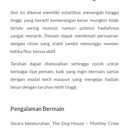
Slot ini dikenal memiliki volatilitas menengah hingga
tinggi, yang berarti kemenangan besar mungkin tidak
terlalu sering muncul, namun potensi hadiahnya
sangat menarik. Pemain dapat menikmati permainan
dengan ritme yang stabil sambil menunggu momen
ketika fitur bonus aktif.
Taruhan dapat disesuaikan sehingga cocok untuk
berbagai tipe pemain, baik yang ingin bermain santai
dengan modal kecil maupun yang mengejar hadiah
besar dengan taruhan lebih tinggi.
Pengalaman Bermain
Secara keseluruhan, The Dog House – Muttley Crew