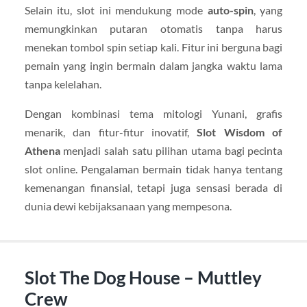
Selain itu, slot ini mendukung mode
auto-spin
, yang
memungkinkan putaran otomatis tanpa harus
menekan tombol spin setiap kali. Fitur ini berguna bagi
pemain yang ingin bermain dalam jangka waktu lama
tanpa kelelahan.
Dengan kombinasi tema mitologi Yunani, grafis
menarik, dan fitur-fitur inovatif,
Slot Wisdom of
Athena
menjadi salah satu pilihan utama bagi pecinta
slot online. Pengalaman bermain tidak hanya tentang
kemenangan finansial, tetapi juga sensasi berada di
dunia dewi kebijaksanaan yang mempesona.
Slot The Dog House – Muttley
Crew