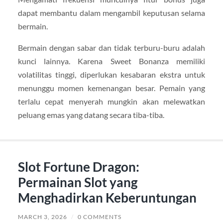
dapat membantu dalam mengambil keputusan selama
bermain.
Bermain dengan sabar dan tidak terburu-buru adalah
kunci lainnya. Karena Sweet Bonanza memiliki
volatilitas tinggi, diperlukan kesabaran ekstra untuk
menunggu momen kemenangan besar. Pemain yang
terlalu cepat menyerah mungkin akan melewatkan
peluang emas yang datang secara tiba-tiba.
Slot Fortune Dragon:
Permainan Slot yang
Menghadirkan Keberuntungan
MARCH 3, 2026
/
0 COMMENTS