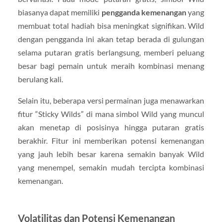
biasanya dapat memiliki
pengganda kemenangan
yang
membuat total hadiah bisa meningkat signifikan. Wild
dengan pengganda ini akan tetap berada di gulungan
selama putaran gratis berlangsung, memberi peluang
besar bagi pemain untuk meraih kombinasi menang
berulang kali.
Selain itu, beberapa versi permainan juga menawarkan
fitur “Sticky Wilds” di mana simbol Wild yang muncul
akan menetap di posisinya hingga putaran gratis
berakhir. Fitur ini memberikan potensi kemenangan
yang jauh lebih besar karena semakin banyak Wild
yang menempel, semakin mudah tercipta kombinasi
kemenangan.
Volatilitas dan Potensi Kemenangan