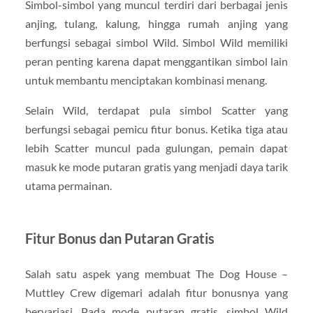
Simbol-simbol yang muncul terdiri dari berbagai jenis
anjing, tulang, kalung, hingga rumah anjing yang
berfungsi sebagai simbol Wild. Simbol Wild memiliki
peran penting karena dapat menggantikan simbol lain
untuk membantu menciptakan kombinasi menang.
Selain Wild, terdapat pula simbol Scatter yang
berfungsi sebagai pemicu fitur bonus. Ketika tiga atau
lebih Scatter muncul pada gulungan, pemain dapat
masuk ke mode putaran gratis yang menjadi daya tarik
utama permainan.
Fitur Bonus dan Putaran Gratis
Salah satu aspek yang membuat The Dog House –
Muttley Crew digemari adalah fitur bonusnya yang
bervariasi. Pada mode putaran gratis, simbol Wild