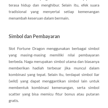
terasa hidup dan menghibur. Selain itu, efek suara
tradisional yang menyertai setiap kemenangan
menambah keseruan dalam bermain.
Simbol dan Pembayaran
Slot Fortune Dragon menggunakan berbagai simbol
yang masing-masing memiliki nilai pembayaran
berbeda. Naga merupakan simbol utama dan biasanya
memberikan hadiah terbesar jika muncul dalam
kombinasi yang tepat. Selain itu, terdapat simbol liar
(wild) yang dapat menggantikan simbol lain untuk
membentuk kombinasi kemenangan, serta simbol
scatter yang bisa memicu fitur bonus atau putaran
gratis.