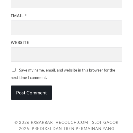
EMAIL
*
WEBSITE
Save my name, email, and website in this browser for the
next time I comment.
© 2026
RXBARBARTHECOUCH.COM | SLOT GACOR
2025: PREDIKSI DAN TREN PERMAINAN YANG