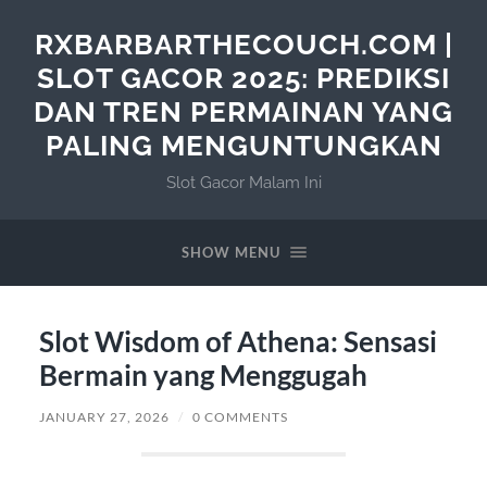
RXBARBARTHECOUCH.COM |
SLOT GACOR 2025: PREDIKSI
DAN TREN PERMAINAN YANG
PALING MENGUNTUNGKAN
Slot Gacor Malam Ini
SHOW MENU
Slot Wisdom of Athena: Sensasi
Bermain yang Menggugah
JANUARY 27, 2026
/
0 COMMENTS