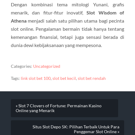
Dengan kombinasi tema mitologi Yunani, grafis
menarik, dan fitur-fitur inovatif,
Slot Wisdom of
Athena
menjadi salah satu pilihan utama bagi pecinta
slot online. Pengalaman bermain tidak hanya tentang
kemenangan finansial, tetapi juga sensasi berada di
dunia dewi kebijaksanaan yang mempesona.
Categories:
Uncategorized
Tags:
link slot bet 100
,
slot bet kecil
,
slot bet rendah
« Slot 7 Clovers of Fortune: Permainan Kasino
Online yang Menarik
Situs Slot Depo 5K: Pilihan Terbaik Untuk Para
Penggemar Slot Online »