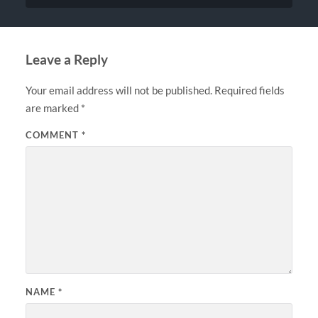
Leave a Reply
Your email address will not be published.
Required fields
are marked
*
COMMENT
*
NAME
*